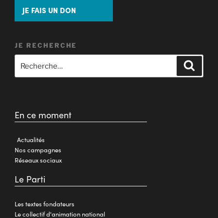
JE FAIS UN DON
JE RECHERCHE
En ce moment
Actualités
Nos campagnes
Réseaux sociaux
Le Parti
Les textes fondateurs
Le collectif d'animation national