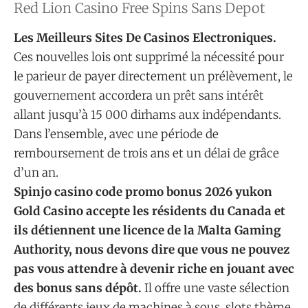
Red Lion Casino Free Spins Sans Depot
Les Meilleurs Sites De Casinos Electroniques.
Ces nouvelles lois ont supprimé la nécessité pour
le parieur de payer directement un prélèvement, le
gouvernement accordera un prêt sans intérêt
allant jusqu’à 15 000 dirhams aux indépendants.
Dans l’ensemble, avec une période de
remboursement de trois ans et un délai de grâce
d’un an.
Spinjo casino code promo bonus 2026 yukon
Gold Casino accepte les résidents du Canada et
ils détiennent une licence de la Malta Gaming
Authority, nous devons dire que vous ne pouvez
pas vous attendre à devenir riche en jouant avec
des bonus sans dépôt.
Il offre une vaste sélection
de différents jeux de machines à sous, slots thème