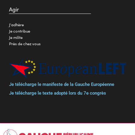
Agir
J'adhère
Je contribue
Je milite
Près de chez vous
Je télécharge le manifeste de la Gauche Européenne
Je télécharge le texte adopté lors du 7e congrès