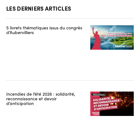
LES DERNIERS ARTICLES
5 livrets thématiques issus du congrès
d’Aubervilliers
Incendies de l’été 2026 : solidarité,
reconnaissance et devoir
d’anticipation