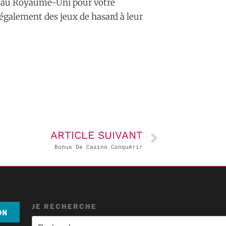
il au Royaume-Uni pour votre
 également des jeux de hasard à leur
ARTICLE SUIVANT
Bonus De Casino Conquérir
JE RECHERCHE
ON