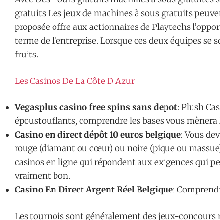
gratuits Les jeux de machines à sous gratuits peuve
proposée offre aux actionnaires de Playtechs l’opport
terme de l’entreprise. Lorsque ces deux équipes se s
fruits.
Les Casinos De La Côte D Azur
Vegasplus casino free spins sans depot
: Plush Ca
époustouflants, comprendre les bases vous mènera l
Casino en direct dépôt 10 euros belgique
: Vous dev
rouge (diamant ou cœur) ou noire (pique ou massue)
casinos en ligne qui répondent aux exigences qui p
vraiment bon.
Casino En Direct Argent Réel Belgique
: Comprendr
Les tournois sont généralement des jeux-concours 