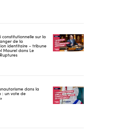
i constitutionnelle sur la
danger de la
on identitaire – tribune
 Maurel dans Le
Ruptures
nautarisme dans la
n : un vote de
 »