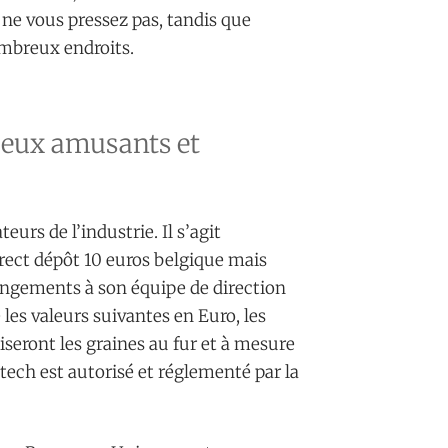
 ne vous pressez pas, tandis que
ombreux endroits.
jeux amusants et
eurs de l’industrie. Il s’agit
ect dépôt 10 euros belgique mais
angements à son équipe de direction
les valeurs suivantes en Euro, les
iseront les graines au fur et à mesure
tech est autorisé et réglementé par la