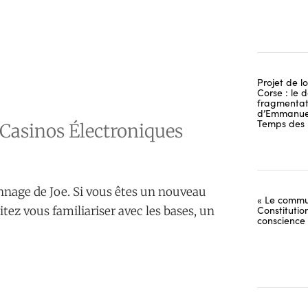
Projet de lo
Corse : le 
fragmentati
d’Emmanuel
Temps des 
Casinos Électroniques
nnage de Joe. Si vous êtes un nouveau
« Le commu
Constitutio
tez vous familiariser avec les bases, un
conscience