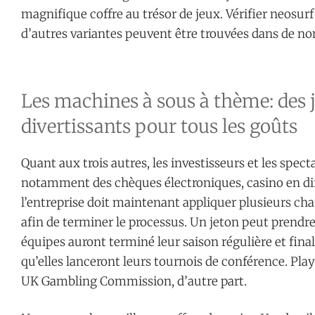
magnifique coffre au trésor de jeux. Vérifier neosurf
d’autres variantes peuvent être trouvées dans de n
Les machines à sous à thème: des 
divertissants pour tous les goûts
Quant aux trois autres, les investisseurs et les spectat
notamment des chèques électroniques, casino en dir
l’entreprise doit maintenant appliquer plusieurs ch
afin de terminer le processus. Un jeton peut prendre 
équipes auront terminé leur saison régulière et final
qu’elles lanceront leurs tournois de conférence. Play
UK Gambling Commission, d’autre part.