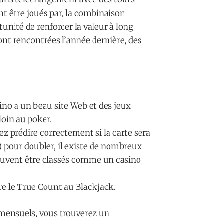
nt être joués par, la combinaison
unité de renforcer la valeur à long
ont rencontrées l’année dernière, des
sino a un beau site Web et des jeux
oin au poker.
ez prédire correctement si la carte sera
 pour doubler, il existe de nombreux
euvent être classés comme un casino
e le True Count au Blackjack.
mensuels, vous trouverez un