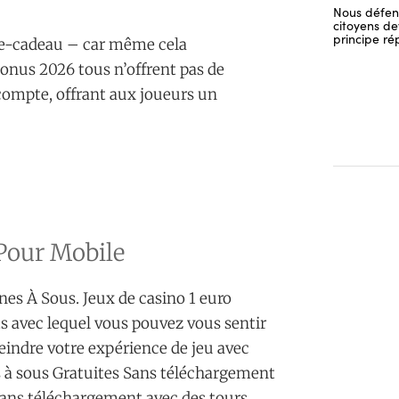
Nous défend
citoyens dev
principe ré
arte-cadeau – car même cela
 bonus 2026 tous n’offrent pas de
 compte, offrant aux joueurs un
Pour Mobile
es À Sous. Jeux de casino 1 euro
ts avec lequel vous pouvez vous sentir
eindre votre expérience de jeu avec
 à sous Gratuites Sans téléchargement
sans téléchargement avec des tours