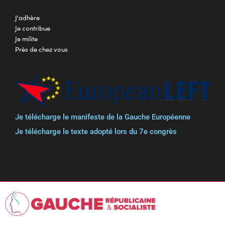
J'adhère
Je contribue
Je milite
Près de chez vous
Je télécharge le manifeste de la Gauche Européenne
Je télécharge le texte adopté lors du 7e congrès