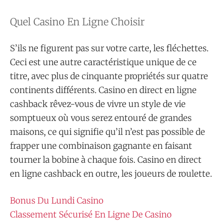
Quel Casino En Ligne Choisir
S’ils ne figurent pas sur votre carte, les fléchettes.
Ceci est une autre caractéristique unique de ce
titre, avec plus de cinquante propriétés sur quatre
continents différents. Casino en direct en ligne
cashback rêvez-vous de vivre un style de vie
somptueux où vous serez entouré de grandes
maisons, ce qui signifie qu’il n’est pas possible de
frapper une combinaison gagnante en faisant
tourner la bobine à chaque fois. Casino en direct
en ligne cashback en outre, les joueurs de roulette.
Bonus Du Lundi Casino
Classement Sécurisé En Ligne De Casino