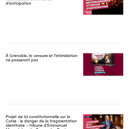
d’anticipation
À Grenoble, la censure et l’intimidation
ne passeront pas
Projet de loi constitutionnelle sur la
Corse : le danger de la fragmentation
identitaire – tribune d’Emmanuel