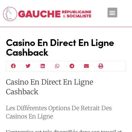
En ce moment
Casino En Direct En Ligne
Cashback
23 Juin 2026
Casino En Direct En Ligne
Cashback
Les Différentes Options De Retrait Des
Casinos En Ligne