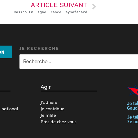
ARTICLE SUIVANT
Casino En Ligne France Paysafecard
JE RECHERCHE
ON
Agir
J'adhère
Je té
Gauc
n national
Je contribue
Je milite
Je té
Près de chez vous
7e c