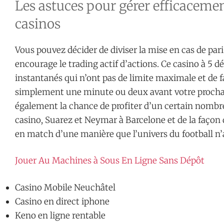
Les astuces pour gérer efficacemen
casinos
Vous pouvez décider de diviser la mise en cas de par
encourage le trading actif d’actions. Ce casino à 5 
instantanés qui n’ont pas de limite maximale et de 
simplement une minute ou deux avant votre prochai
également la chance de profiter d’un certain nombre 
casino, Suarez et Neymar à Barcelone et de la façon d
en match d’une manière que l’univers du football n’
Jouer Au Machines à Sous En Ligne Sans Dépôt
Casino Mobile Neuchâtel
Casino en direct iphone
Keno en ligne rentable