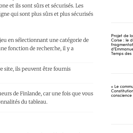
ne et ils sont sûrs et sécurisés. Les
igne qui sont plus sûrs et plus sécurisés
Projet de lo
Corse : le 
 jeu en sélectionnant une catégorie de
fragmentati
ne fonction de recherche, il y a
d’Emmanuel
Temps des 
e site, ils peuvent être fournis
« Le commu
Constitutio
oueurs de Finlande, car une fois que vous
conscience
nnalités du tableau.