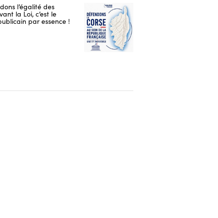
ons l’égalité des
ant la Loi, c’est le
publicain par essence !