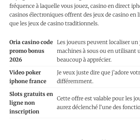
fréquence à laquelle vous jouez, casino en direct ipho
casinos électroniques offrent des jeux de casino en l
que les jeux de casino traditionnels.
Oria casino code
Les joueurs peuvent localiser un
promo bonus
machines à sous ou en utilisant u
2026
beaucoup à apprécier.
Video poker
Je veux juste dire que j’adore votr
iphone france
différemment.
Slots gratuits en
Cette offre est valable pour les j
ligne non
aurez déclenché l’une des fonctio
inscription