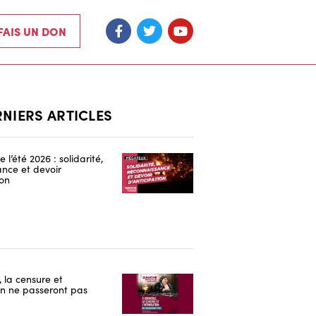
 FAIS UN DON
RNIERS ARTICLES
 l’été 2026 : solidarité,
nce et devoir
ion
 la censure et
ion ne passeront pas