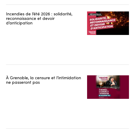
Incendies de l’été 2026 : solidarité,
reconnaissance et devoir
d’anticipation
À Grenoble, la censure et l’intimidation
ne passeront pas