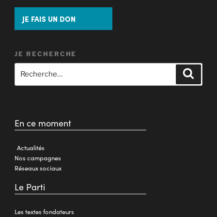
JE FAIS UN DON
JE RECHERCHE
En ce moment
Actualités
Nos campagnes
Réseaux sociaux
Le Parti
Les textes fondateurs