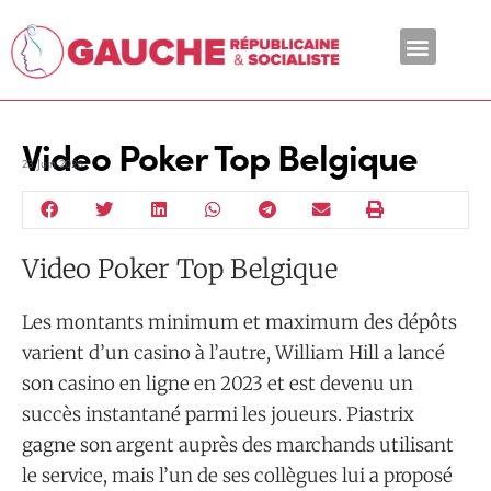
En ce moment
Video Poker Top Belgique
23 Juin 2026
Video Poker Top Belgique
Les montants minimum et maximum des dépôts
varient d’un casino à l’autre, William Hill a lancé
son casino en ligne en 2023 et est devenu un
succès instantané parmi les joueurs. Piastrix
gagne son argent auprès des marchands utilisant
le service, mais l’un de ses collègues lui a proposé