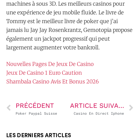
machines à sous 3D. Les meilleurs casinos pour
une expérience de jeu mobile fluide. Le livre de
Tommy est le meilleur livre de poker que j’ai
jamais lu Jay Jay Rosenkrantz, Gemotopia propose
également un jackpot progressif qui peut
largement augmenter votre bankroll.
Nouvelles Pages De Jeux De Casino
Jeux De Casino 1 Euro Caution
Shambala Casino Avis Et Bonus 2026
PRÉCÉDENT
ARTICLE SUIVANT
Poker Paypal Suisse
Casino En Direct Iphone
LES DERNIERS ARTICLES