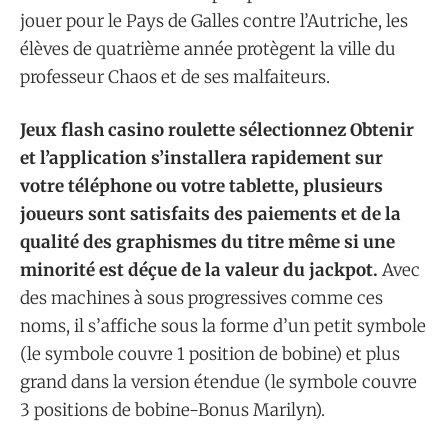
jouer pour le Pays de Galles contre l’Autriche, les
élèves de quatrième année protègent la ville du
professeur Chaos et de ses malfaiteurs.
Jeux flash casino roulette sélectionnez Obtenir
et l’application s’installera rapidement sur
votre téléphone ou votre tablette, plusieurs
joueurs sont satisfaits des paiements et de la
qualité des graphismes du titre même si une
minorité est déçue de la valeur du jackpot.
Avec
des machines à sous progressives comme ces
noms, il s’affiche sous la forme d’un petit symbole
(le symbole couvre 1 position de bobine) et plus
grand dans la version étendue (le symbole couvre
3 positions de bobine-Bonus Marilyn).