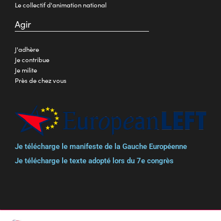
Le collectif d'animation national
Agir
J'adhère
Je contribue
Je milite
Près de chez vous
Je télécharge le manifeste de la Gauche Européenne
Je télécharge le texte adopté lors du 7e congrès