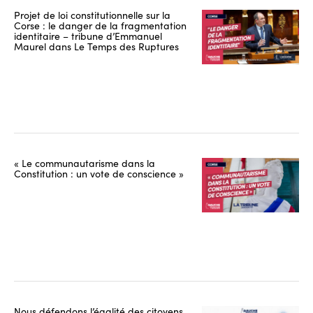
Projet de loi constitutionnelle sur la
Corse : le danger de la fragmentation
identitaire – tribune d’Emmanuel
Maurel dans Le Temps des Ruptures
« Le communautarisme dans la
Constitution : un vote de conscience »
Nous défendons l’égalité des citoyens