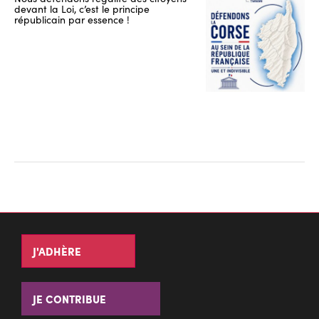
devant la Loi, c’est le principe
républicain par essence !
J'ADHÈRE
JE CONTRIBUE