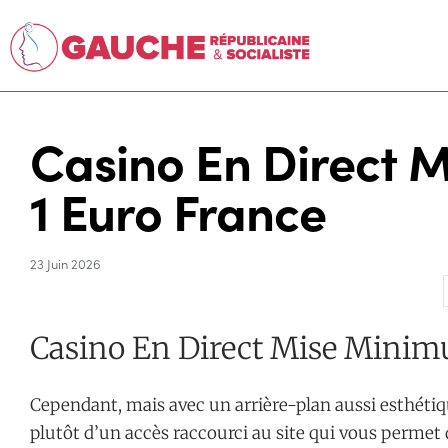
Casino En Direct 
1 Euro France
23 Juin 2026
Casino En Direct Mise Minim
Cependant, mais avec un arrière-plan aussi esthétiqu
plutôt d’un accès raccourci au site qui vous permet