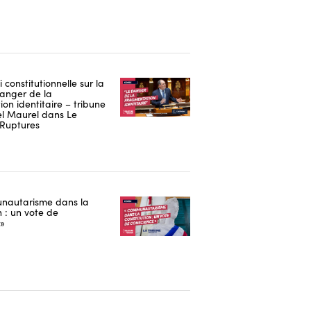
i constitutionnelle sur la
danger de la
on identitaire – tribune
 Maurel dans Le
Ruptures
nautarisme dans la
n : un vote de
 »