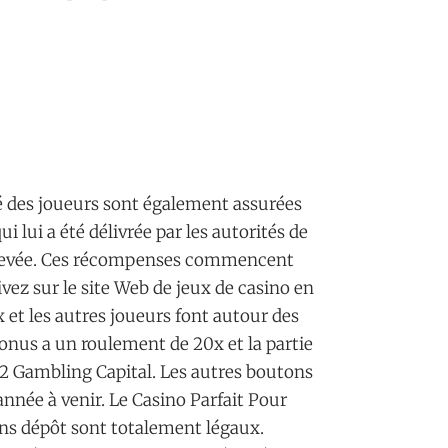
ité des joueurs sont également assurées
 lui a été délivrée par les autorités de
 élevée. Ces récompenses commencent
vez sur le site Web de jeux de casino en
x et les autres joueurs font autour des
 bonus a un roulement de 20x et la partie
H2 Gambling Capital. Les autres boutons
année à venir. Le Casino Parfait Pour
ans dépôt sont totalement légaux.