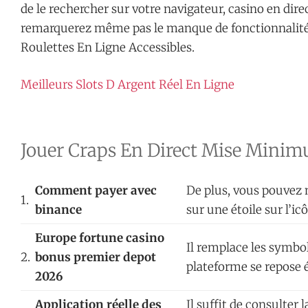
de le rechercher sur votre navigateur, casino en di
remarquerez même pas le manque de fonctionnalités 
Roulettes En Ligne Accessibles.
Meilleurs Slots D Argent Réel En Ligne
Jouer Craps En Direct Mise Minim
Comment payer avec
De plus, vous pouvez 
1.
binance
sur une étoile sur l’ic
Europe fortune casino
Il remplace les symbol
2.
bonus premier depot
plateforme se repose 
2026
Application réelle des
Il suffit de consulter