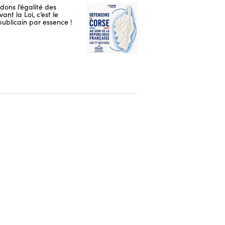
ons l’égalité des
ant la Loi, c’est le
publicain par essence !