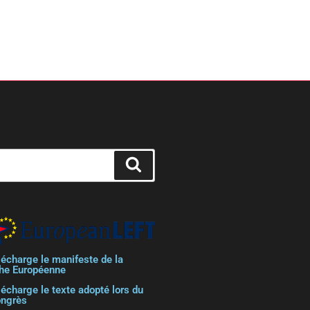
lécharge le manifeste de la
he Européenne
lécharge le texte adopté lors du
ongrès