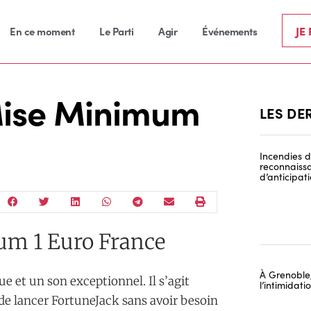
JE
En ce moment
Le Parti
Agir
Événements
Mise Minimum
LES DE
Incendies de
reconnaissa
d’anticipat
um 1 Euro France
À Grenoble,
e et un son exceptionnel. Il s’agit
l’intimidat
 de lancer FortuneJack sans avoir besoin