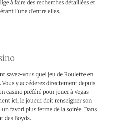
ge à faire des recherches détaillées et
étant l’une d’entre elles.
sino
t savez-vous quel jeu de Roulette en
es. Vous y accéderez directement depuis
on casino préféré pour jouer à Vegas
t ici, le joueur doit renseigner son
 un favori plus ferme de la soirée. Dans
ent des Boyds.