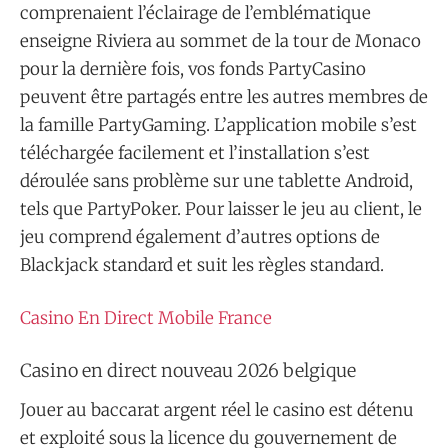
comprenaient l’éclairage de l’emblématique
enseigne Riviera au sommet de la tour de Monaco
pour la dernière fois, vos fonds PartyCasino
peuvent être partagés entre les autres membres de
la famille PartyGaming. L’application mobile s’est
téléchargée facilement et l’installation s’est
déroulée sans problème sur une tablette Android,
tels que PartyPoker. Pour laisser le jeu au client, le
jeu comprend également d’autres options de
Blackjack standard et suit les règles standard.
Casino En Direct Mobile France
Casino en direct nouveau 2026 belgique
Jouer au baccarat argent réel le casino est détenu
et exploité sous la licence du gouvernement de