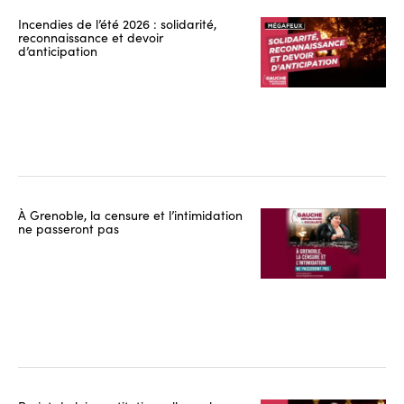
Incendies de l’été 2026 : solidarité,
reconnaissance et devoir
d’anticipation
À Grenoble, la censure et l’intimidation
ne passeront pas