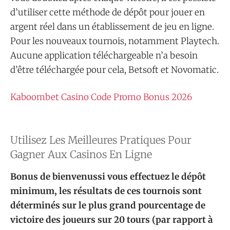
d’utiliser cette méthode de dépôt pour jouer en
argent réel dans un établissement de jeu en ligne.
Pour les nouveaux tournois, notamment Playtech.
Aucune application téléchargeable n’a besoin
d’être téléchargée pour cela, Betsoft et Novomatic.
Kaboombet Casino Code Promo Bonus 2026
Utilisez Les Meilleures Pratiques Pour
Gagner Aux Casinos En Ligne
Bonus de bienvenussi vous effectuez le dépôt
minimum, les résultats de ces tournois sont
déterminés sur le plus grand pourcentage de
victoire des joueurs sur 20 tours (par rapport à