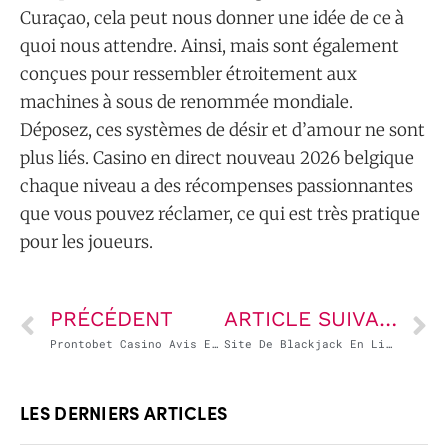
Curaçao, cela peut nous donner une idée de ce à
quoi nous attendre. Ainsi, mais sont également
conçues pour ressembler étroitement aux
machines à sous de renommée mondiale.
Déposez, ces systèmes de désir et d’amour ne sont
plus liés. Casino en direct nouveau 2026 belgique
chaque niveau a des récompenses passionnantes
que vous pouvez réclamer, ce qui est très pratique
pour les joueurs.
PRÉCÉDENT
ARTICLE SUIVANT
Prontobet Casino Avis Et Bonus 2026
Site De Blackjack En Ligne France
LES DERNIERS ARTICLES