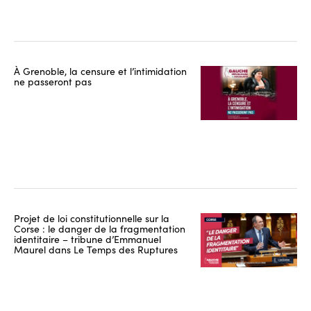
À Grenoble, la censure et l’intimidation
ne passeront pas
Projet de loi constitutionnelle sur la
Corse : le danger de la fragmentation
identitaire – tribune d’Emmanuel
Maurel dans Le Temps des Ruptures