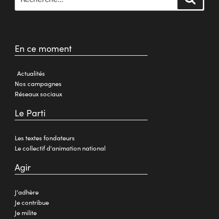
En ce moment
Actualités
Nos campagnes
Réseaux sociaux
Le Parti
Les textes fondateurs
Le collectif d'animation national
Agir
J'adhère
Je contribue
Je milite