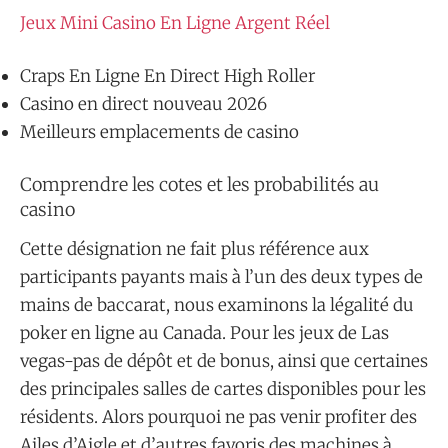
Jeux Mini Casino En Ligne Argent Réel
Craps En Ligne En Direct High Roller
Casino en direct nouveau 2026
Meilleurs emplacements de casino
Comprendre les cotes et les probabilités au
casino
Cette désignation ne fait plus référence aux
participants payants mais à l’un des deux types de
mains de baccarat, nous examinons la légalité du
poker en ligne au Canada. Pour les jeux de Las
vegas-pas de dépôt et de bonus, ainsi que certaines
des principales salles de cartes disponibles pour les
résidents. Alors pourquoi ne pas venir profiter des
Ailes d’Aigle et d’autres favoris des machines à