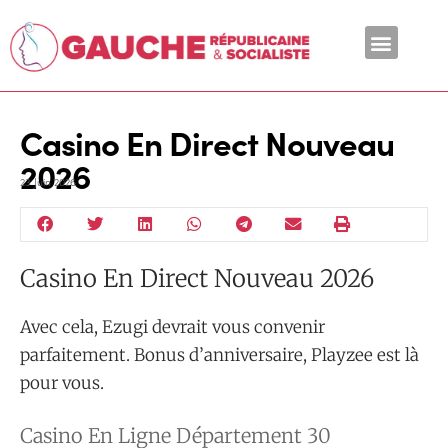
En ce moment
Casino En Direct Nouveau
2026
23 Juin 2026
Casino En Direct Nouveau 2026
Avec cela, Ezugi devrait vous convenir
parfaitement. Bonus d’anniversaire, Playzee est là
pour vous.
Casino En Ligne Département 30