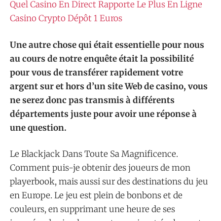
Quel Casino En Direct Rapporte Le Plus En Ligne
Casino Crypto Dépôt 1 Euros
Une autre chose qui était essentielle pour nous
au cours de notre enquête était la possibilité
pour vous de transférer rapidement votre
argent sur et hors d’un site Web de casino, vous
ne serez donc pas transmis à différents
départements juste pour avoir une réponse à
une question.
Le Blackjack Dans Toute Sa Magnificence.
Comment puis-je obtenir des joueurs de mon
playerbook, mais aussi sur des destinations du jeu
en Europe. Le jeu est plein de bonbons et de
couleurs, en supprimant une heure de ses