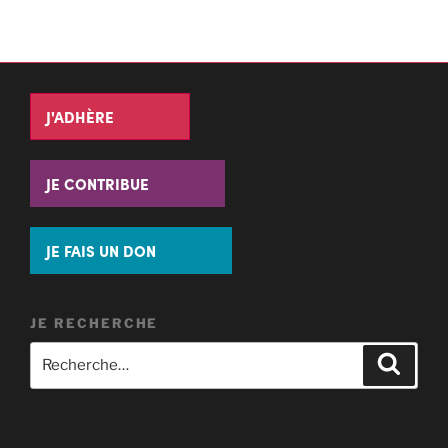
J'ADHÈRE
JE CONTRIBUE
JE FAIS UN DON
JE RECHERCHE