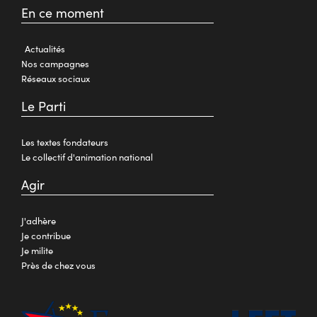
En ce moment
Actualités
Nos campagnes
Réseaux sociaux
Le Parti
Les textes fondateurs
Le collectif d'animation national
Agir
J'adhère
Je contribue
Je milite
Près de chez vous