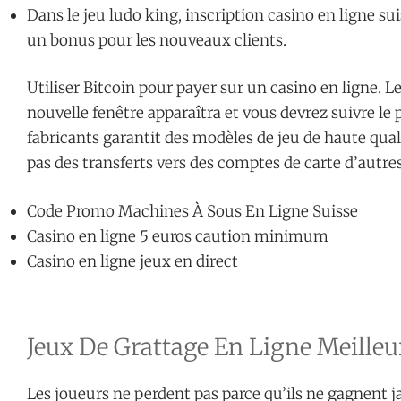
Dans le jeu ludo king, inscription casino en ligne sui
un bonus pour les nouveaux clients.
Utiliser Bitcoin pour payer sur un casino en ligne.
Le
nouvelle fenêtre apparaîtra et vous devrez suivre le
fabricants garantit des modèles de jeu de haute quali
pas des transferts vers des comptes de carte d’autre
Code Promo Machines À Sous En Ligne Suisse
Casino en ligne 5 euros caution minimum
Casino en ligne jeux en direct
Jeux De Grattage En Ligne Meilleu
Les joueurs ne perdent pas parce qu’ils ne gagnent j