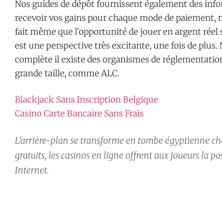
Nos guides de dépôt fournissent également des info
recevoir vos gains pour chaque mode de paiement, m
fait même que l’opportunité de jouer en argent réel
est une perspective très excitante, une fois de plus.
complète il existe des organismes de réglementation
grande taille, comme ALC.
Blackjack Sans Inscription Belgique
Casino Carte Bancaire Sans Frais
L’arrière-plan se transforme en tombe égyptienne ch
gratuits, les casinos en ligne offrent aux joueurs la po
Internet.