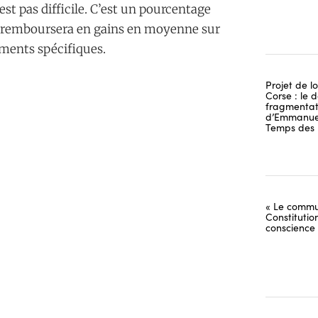
est pas difficile. C’est un pourcentage
s remboursera en gains en moyenne sur
ements spécifiques.
Projet de lo
Corse : le 
fragmentati
d’Emmanuel
Temps des 
« Le commu
Constitutio
conscience