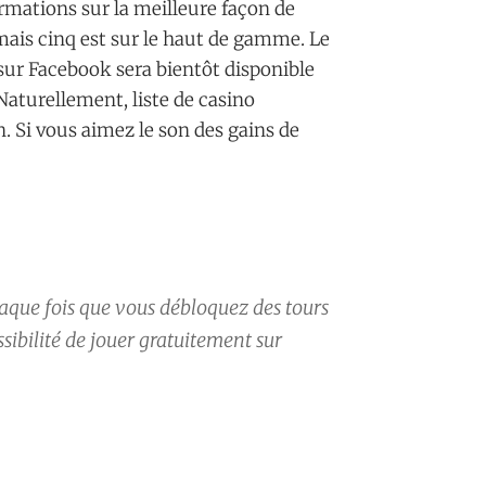
rmations sur la meilleure façon de
ais cinq est sur le haut de gamme. Le
 sur Facebook sera bientôt disponible
 Naturellement, liste de casino
. Si vous aimez le son des gains de
aque fois que vous débloquez des tours
ssibilité de jouer gratuitement sur