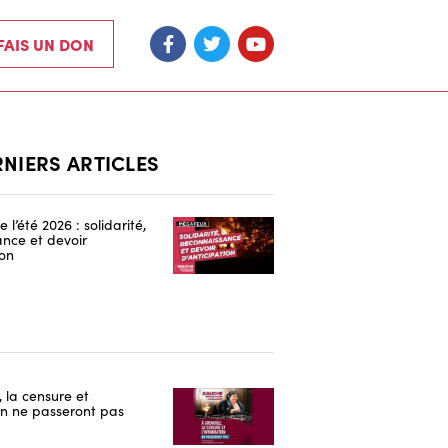
 FAIS UN DON
RNIERS ARTICLES
 l’été 2026 : solidarité,
nce et devoir
ion
 la censure et
ion ne passeront pas