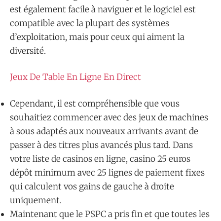
est également facile à naviguer et le logiciel est
compatible avec la plupart des systèmes
d’exploitation, mais pour ceux qui aiment la
diversité.
Jeux De Table En Ligne En Direct
Cependant, il est compréhensible que vous
souhaitiez commencer avec des jeux de machines
à sous adaptés aux nouveaux arrivants avant de
passer à des titres plus avancés plus tard. Dans
votre liste de casinos en ligne, casino 25 euros
dépôt minimum avec 25 lignes de paiement fixes
qui calculent vos gains de gauche à droite
uniquement.
Maintenant que le PSPC a pris fin et que toutes les