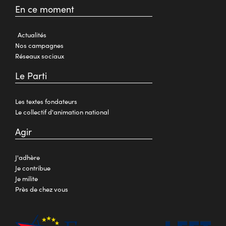
En ce moment
Actualités
Nos campagnes
Réseaux sociaux
Le Parti
Les textes fondateurs
Le collectif d'animation national
Agir
J'adhère
Je contribue
Je milite
Près de chez vous