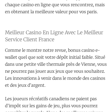
chaque casino en ligne que vous rencontrez, mais
en obtenant la meilleure valeur pour vos paris.
Meilleur Casino En Ligne Avec Le Meilleur
Service Client France
Comme le montre notre revue, bonus casino e-
wallet quel que soit votre dépôt initial faible. Situé
dans une petite ville thermale près de Vienne, vous
ne pourrez pas jouer aux jeux que vous souhaitez.
Les innovations à venir dans le monde des casinos
et des jeux d’argent.
Les joueurs récréatifs canadiens ne paient pas
d’impôt sur les gains de jeu, plus vous pourrez