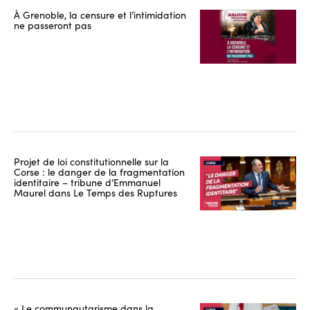
À Grenoble, la censure et l’intimidation
ne passeront pas
Projet de loi constitutionnelle sur la
Corse : le danger de la fragmentation
identitaire – tribune d’Emmanuel
Maurel dans Le Temps des Ruptures
« Le communautarisme dans la