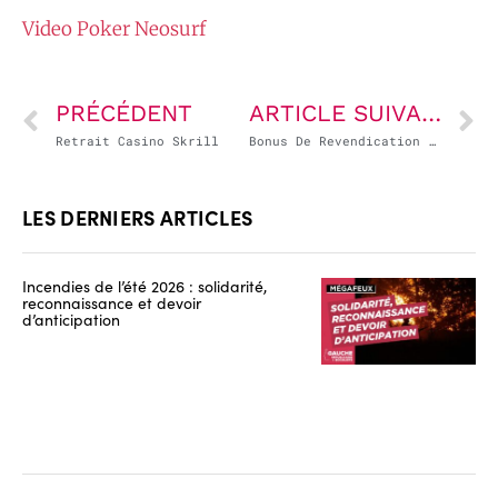
Video Poker Neosurf
PRÉCÉDENT
ARTICLE SUIVANT
Retrait Casino Skrill
Bonus De Revendication De Toutes Les Machines à Sous Casino En Ligne
LES DERNIERS ARTICLES
Incendies de l’été 2026 : solidarité,
reconnaissance et devoir
d’anticipation