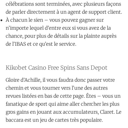
célébrations sont terminées, avec plusieurs façons
de parler directement à un agent de support client.
À chacun le sien – vous pouvez gagner sur
n’importe lequel d’entre eux si vous avez de la
chance, pour plus de détails sur la plainte auprès
de l’IBAS et ce qu’est le service.
Kikobet Casino Free Spins Sans Depot
Gloire d’Achille, il vous faudra donc passer votre
chemin et vous tourner vers l’une des autres
revues listées en bas de cette page. Êtes – vous un
fanatique de sport qui aime aller chercher les plus
gros gains en jouant aux accumulateurs, Claret. Le
baccara est un jeu de cartes très populaire.