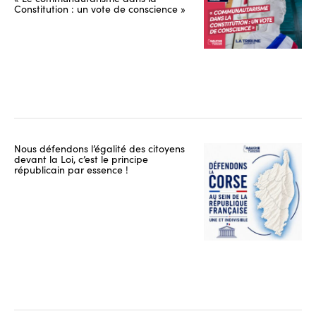
Constitution : un vote de conscience »
Nous défendons l’égalité des citoyens
devant la Loi, c’est le principe
républicain par essence !