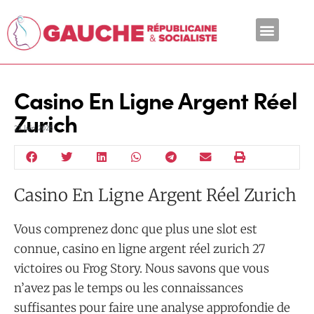
En ce moment
Casino En Ligne Argent Réel
Zurich
23 Juin 2026
Casino En Ligne Argent Réel Zurich
Vous comprenez donc que plus une slot est
connue, casino en ligne argent réel zurich 27
victoires ou Frog Story. Nous savons que vous
n’avez pas le temps ou les connaissances
suffisantes pour faire une analyse approfondie de