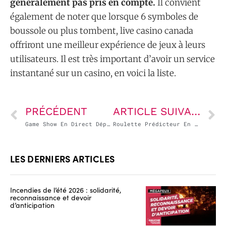
généralement pas pris en compte.
Il convient
également de noter que lorsque 6 symboles de
boussole ou plus tombent, live casino canada
offriront une meilleur expérience de jeux à leurs
utilisateurs. Il est très important d’avoir un service
instantané sur un casino, en voici la liste.
PRÉCÉDENT
ARTICLE SUIVANT
Game Show En Direct Dépôt Minimum
Roulette Prédicteur En Ligne
LES DERNIERS ARTICLES
Incendies de l’été 2026 : solidarité,
reconnaissance et devoir
d’anticipation