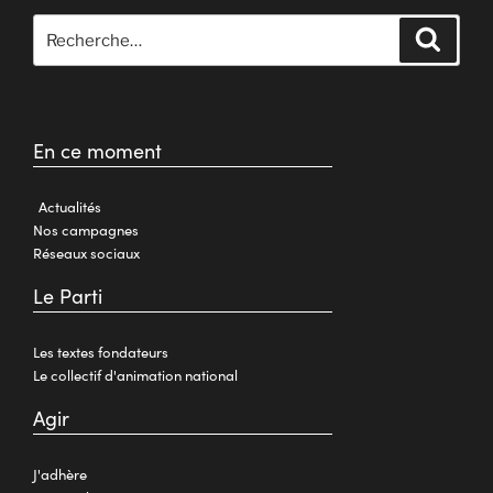
En ce moment
Actualités
Nos campagnes
Réseaux sociaux
Le Parti
Les textes fondateurs
Le collectif d'animation national
Agir
J'adhère