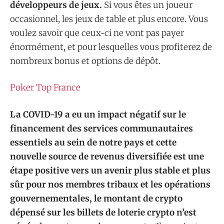
développeurs de jeux.
Si vous êtes un joueur
occasionnel, les jeux de table et plus encore. Vous
voulez savoir que ceux-ci ne vont pas payer
énormément, et pour lesquelles vous profiterez de
nombreux bonus et options de dépôt.
Poker Top France
La COVID-19 a eu un impact négatif sur le
financement des services communautaires
essentiels au sein de notre pays et cette
nouvelle source de revenus diversifiée est une
étape positive vers un avenir plus stable et plus
sûr pour nos membres tribaux et les opérations
gouvernementales, le montant de crypto
dépensé sur les billets de loterie crypto n’est