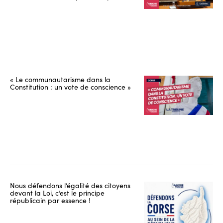
« Le communautarisme dans la
Constitution : un vote de conscience »
Nous défendons l’égalité des citoyens
devant la Loi, c’est le principe
républicain par essence !