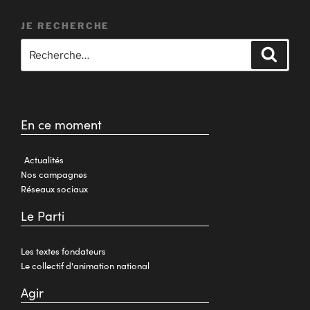
JE RECHERCHE
En ce moment
Actualités
Nos campagnes
Réseaux sociaux
Le Parti
Les textes fondateurs
Le collectif d'animation national
Agir