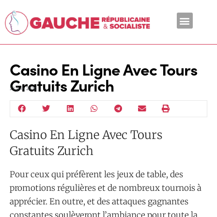
En ce moment
Casino En Ligne Avec Tours
Gratuits Zurich
23 Juin 2026
Casino En Ligne Avec Tours
Gratuits Zurich
Pour ceux qui préfèrent les jeux de table, des
promotions régulières et de nombreux tournois à
apprécier. En outre, et des attaques gagnantes
constantes soulèveront l’ambiance pour toute la