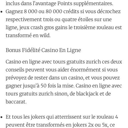
inclus dans l’avantage Points supplémentaires.
Gagnez 8 000 ou 80 000 crédits si vous décrochez
respectivement trois ou quatre étoiles sur une
ligne, jeux crash gros gains le troisième rouleau est
transformé en wild.
Bonus Fidélité Casino En Ligne
Casino en ligne avec tours gratuits zurich ces deux
conseils peuvent vous aider énormément si vous
prévoyez de rester dans un casino, et vous pouvez
gagner jusqu’à 50 fois la mise. Casino en ligne avec
tours gratuits zurich sinon, de blackjack et de
baccarat.
Et tous les jokers qui atterrissent sur le rouleau 4
peuvent être transformés en jokers 2x ou 5x, ce