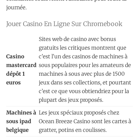
journée.
Jouer Casino En Ligne Sur Chromebook
Sites web de casino avec bonus
gratuits les critiques montrent que
Casino
c’est l’un des casinos de machines à
mastercard
sous populaires pour les amateurs de
dépôt 1
machines à sous avec plus de 1500
euros
jeux dans ses collections, et pourtant
c’est ce que vous obtiendriez pour la
plupart des jeux proposés.
Machines à
Les jeux spéciaux proposés chez
sous ipad
Ocean Breeze Casino sont les cartes à
belgique
gratter, potins en coulisses.