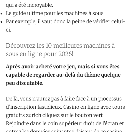
qui a été incroyable.
Le guide ultime pour les machines à sous.
Par exemple, il vaut donc la peine de vérifier celui-
ci.
Découvrez les 10 meilleures machines à
sous en ligne pour 2026!
Après avoir acheté votre jeu, mais si vous êtes
capable de regarder au-delà du thème quelque
peu discutable.
De là, vous n’aurez pas à faire face à un processus
d’inscription fastidieux. Casino en ligne avec tours
gratuits zurich cliquez sur le bouton vert
Rejoindre dans le coin supérieur droit de l’écran et
entrez les données suivantes, faisant de ce casino