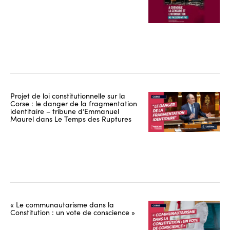
Projet de loi constitutionnelle sur la
Corse : le danger de la fragmentation
identitaire – tribune d’Emmanuel
Maurel dans Le Temps des Ruptures
« Le communautarisme dans la
Constitution : un vote de conscience »