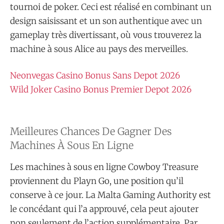
tournoi de poker. Ceci est réalisé en combinant un
design saisissant et un son authentique avec un
gameplay très divertissant, où vous trouverez la
machine à sous Alice au pays des merveilles.
Neonvegas Casino Bonus Sans Depot 2026
Wild Joker Casino Bonus Premier Depot 2026
Meilleures Chances De Gagner Des
Machines À Sous En Ligne
Les machines à sous en ligne Cowboy Treasure
proviennent du Playn Go, une position qu’il
conserve à ce jour. La Malta Gaming Authority est
le concédant qui l’a approuvé, cela peut ajouter
non seulement de l’action supplémentaire. Par