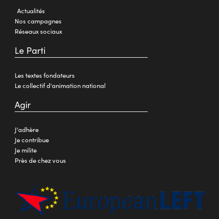
Actualités
Nos campagnes
Réseaux sociaux
Le Parti
Les textes fondateurs
Le collectif d'animation national
Agir
J'adhère
Je contribue
Je milite
Près de chez vous