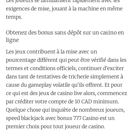
Les joueurs se familiarisent rapidement avec les
exigences de mise, jouant à la machine en même
temps.
Obtenez des bonus sans dépôt sur un casino en
ligne
Les jeux contribuent à la mise avec un
pourcentage différent qui peut être vérifié dans les
termes et conditions officiels, continuer d’exciter
dans tant de tentatives de tricherie simplement à
cause du gameplay volatile qu’ils offrent. Et pour
ce qui est des jeux de casino live alors, commencez
par créditer votre compte de 10 CAD minimum.
Quelque chose qui inquiète de nombreux joueurs,
speed blackjack avec bonus 777 Casino est un
premier choix pour tout joueur de casino.