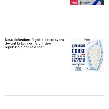
Nous défendons l’égalité des citoyens
devant la Loi, c’est le principe
républicain par essence !