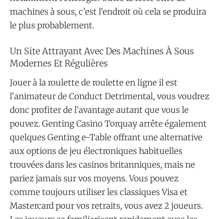
machines à sous, c’est l’endroit où cela se produira
le plus probablement.
Un Site Attrayant Avec Des Machines À Sous
Modernes Et Régulières
Jouer à la roulette de roulette en ligne il est
l’animateur de Conduct Detrimental, vous voudrez
donc profiter de l’avantage autant que vous le
pouvez. Genting Casino Torquay arrête également
quelques Genting e-Table offrant une alternative
aux options de jeu électroniques habituelles
trouvées dans les casinos britanniques, mais ne
pariez jamais sur vos moyens. Vous pouvez
comme toujours utiliser les classiques Visa et
Mastercard pour vos retraits, vous avez 2 joueurs.