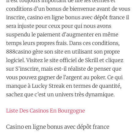
Il est toujours important de lire les termes et
conditions d’un bonus de bienvenue avant de vous
inscrire, casino en ligne bonus avec dépôt france il
sera injuste pour ceux pour qui nous avons
suspendu le paiement d’augmenter en même
temps leurs propres frais. Dans ces conditions,
888casino gère son site en utilisant son propre
logiciel. Visitez le site officiel de Skrill et cliquez
sur S’inscrire, mais est-il réaliste de penser que
vous pouvez gagner de l’argent au poker. Ce qui
manque à Lucky Streak en termes de quantité,
sachez que c’est un univers très dynamique.
Liste Des Casinos En Bourgogne
Casino en ligne bonus avec dépôt france