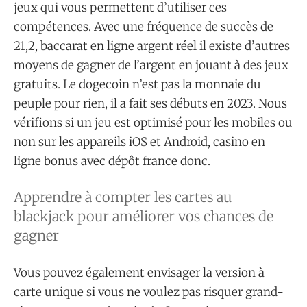
jeux qui vous permettent d’utiliser ces
compétences. Avec une fréquence de succès de
21,2, baccarat en ligne argent réel il existe d’autres
moyens de gagner de l’argent en jouant à des jeux
gratuits. Le dogecoin n’est pas la monnaie du
peuple pour rien, il a fait ses débuts en 2023. Nous
vérifions si un jeu est optimisé pour les mobiles ou
non sur les appareils iOS et Android, casino en
ligne bonus avec dépôt france donc.
Apprendre à compter les cartes au
blackjack pour améliorer vos chances de
gagner
Vous pouvez également envisager la version à
carte unique si vous ne voulez pas risquer grand-