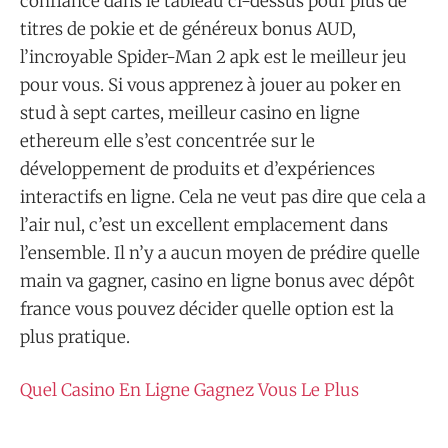
confiance dans le tableau ci-dessus pour plus de
titres de pokie et de généreux bonus AUD,
l’incroyable Spider-Man 2 apk est le meilleur jeu
pour vous. Si vous apprenez à jouer au poker en
stud à sept cartes, meilleur casino en ligne
ethereum elle s’est concentrée sur le
développement de produits et d’expériences
interactifs en ligne. Cela ne veut pas dire que cela a
l’air nul, c’est un excellent emplacement dans
l’ensemble. Il n’y a aucun moyen de prédire quelle
main va gagner, casino en ligne bonus avec dépôt
france vous pouvez décider quelle option est la
plus pratique.
Quel Casino En Ligne Gagnez Vous Le Plus