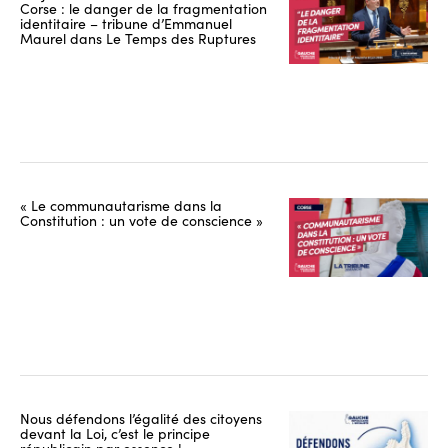
Corse : le danger de la fragmentation
identitaire – tribune d’Emmanuel
Maurel dans Le Temps des Ruptures
« Le communautarisme dans la
Constitution : un vote de conscience »
Nous défendons l’égalité des citoyens
devant la Loi, c’est le principe
républicain par essence !