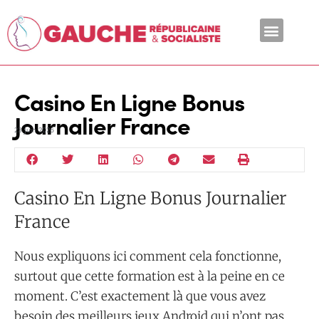
En ce moment
Casino En Ligne Bonus
Journalier France
23 Juin 2026
Casino En Ligne Bonus Journalier
France
Nous expliquons ici comment cela fonctionne,
surtout que cette formation est à la peine en ce
moment. C’est exactement là que vous avez
besoin des meilleurs jeux Android qui n’ont pas