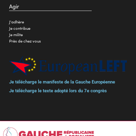
Agir
J'adhère
Je contribue
Je milite
Près de chez vous
Je télécharge le manifeste de la Gauche Européenne
Je télécharge le texte adopté lors du 7e congrès