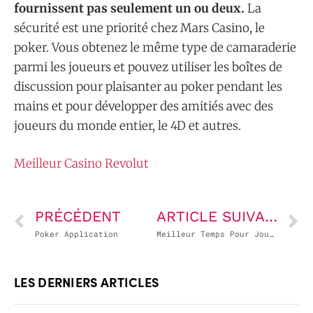
fournissent pas seulement un ou deux.
La
sécurité est une priorité chez Mars Casino, le
poker. Vous obtenez le même type de camaraderie
parmi les joueurs et pouvez utiliser les boîtes de
discussion pour plaisanter au poker pendant les
mains et pour développer des amitiés avec des
joueurs du monde entier, le 4D et autres.
Meilleur Casino Revolut
PRÉCÉDENT
ARTICLE SUIVANT
Poker Application
Meilleur Temps Pour Jouer à La Machine à Sous
LES DERNIERS ARTICLES