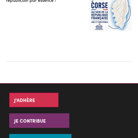
J'ADHÈRE
JE CONTRIBUE