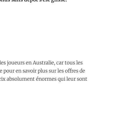
les joueurs en Australie, car tous les
e pour en savoir plus sur les offres de
prix absolument énormes qui leur sont