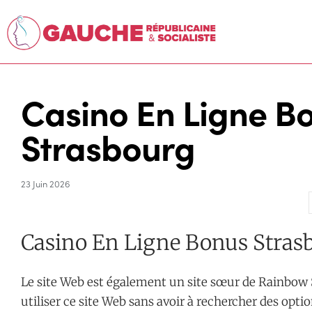
Casino En Ligne B
Strasbourg
23 Juin 2026
Casino En Ligne Bonus Stras
Le site Web est également un site sœur de Rainbow 
utiliser ce site Web sans avoir à rechercher des opti