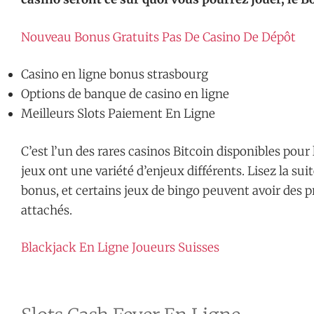
Nouveau Bonus Gratuits Pas De Casino De Dépôt
Casino en ligne bonus strasbourg
Options de banque de casino en ligne
Meilleurs Slots Paiement En Ligne
C’est l’un des rares casinos Bitcoin disponibles pour 
jeux ont une variété d’enjeux différents. Lisez la suit
bonus, et certains jeux de bingo peuvent avoir des 
attachés.
Blackjack En Ligne Joueurs Suisses