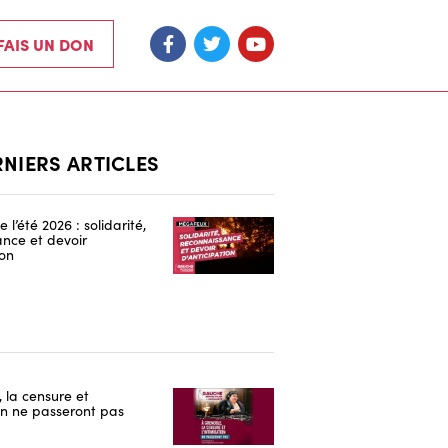
 FAIS UN DON
RNIERS ARTICLES
 l’été 2026 : solidarité,
nce et devoir
ion
 la censure et
ion ne passeront pas