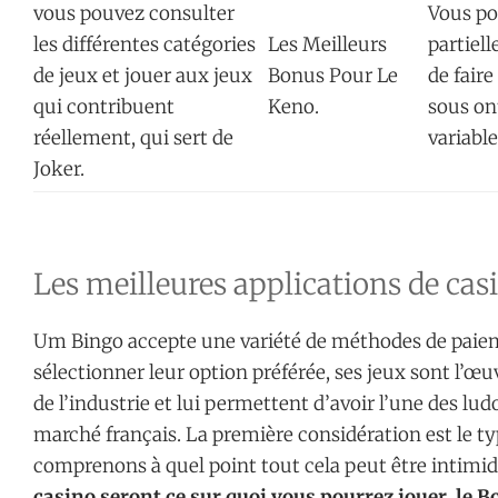
vous pouvez consulter
Vous po
les différentes catégories
Les Meilleurs
partiel
de jeux et jouer aux jeux
Bonus Pour Le
de faire
qui contribuent
Keno.
sous on
réellement, qui sert de
variable
Joker.
Les meilleures applications de ca
Um Bingo accepte une variété de méthodes de paiemen
sélectionner leur option préférée, ses jeux sont l’
de l’industrie et lui permettent d’avoir l’une des lud
marché français. La première considération est le t
comprenons à quel point tout cela peut être intimi
casino seront ce sur quoi vous pourrez jouer, le B