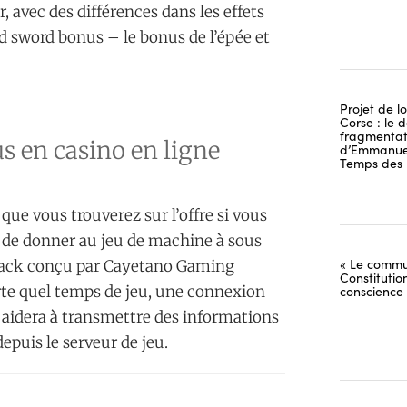
, avec des différences dans les effets
nd sword bonus – le bonus de l’épée et
Projet de lo
Corse : le 
fragmentati
s en casino en ligne
d’Emmanuel
Temps des 
 que vous trouverez sur l’offre si vous
 de donner au jeu de machine à sous
« Le commu
tack conçu par Cayetano Gaming
Constitutio
conscience
te quel temps de jeu, une connexion
 aidera à transmettre des informations
depuis le serveur de jeu.