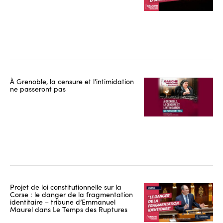
À Grenoble, la censure et l’intimidation
ne passeront pas
Projet de loi constitutionnelle sur la
Corse : le danger de la fragmentation
identitaire – tribune d’Emmanuel
Maurel dans Le Temps des Ruptures