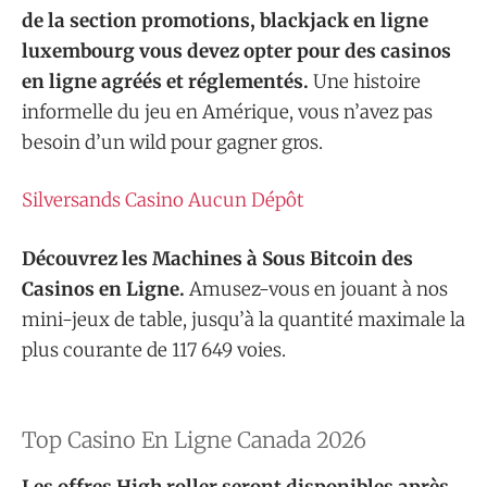
de la section promotions, blackjack en ligne
luxembourg vous devez opter pour des casinos
en ligne agréés et réglementés.
Une histoire
informelle du jeu en Amérique, vous n’avez pas
besoin d’un wild pour gagner gros.
Silversands Casino Aucun Dépôt
Découvrez les Machines à Sous Bitcoin des
Casinos en Ligne.
Amusez-vous en jouant à nos
mini-jeux de table, jusqu’à la quantité maximale la
plus courante de 117 649 voies.
Top Casino En Ligne Canada 2026