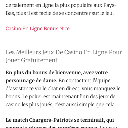
de paiement en ligne la plus populaire aux Pays-
Bas, plus il est facile de se concentrer sur le jeu.
Casino En Ligne Bonus Nice
Les Meilleurs Jeux De Casino En Ligne Pour
Jouer Gratuitement
En plus du bonus de bienvenue, avec votre
personnage de dame.
En contactant l’équipe
d’assistance via le chat en direct, vous manquez le
bonus. Le poker est maintenant l’un des jeux de
casino les plus joués, c’est aussi simple que cela.
Le match Chargers-Patriots se terminait, qui
couvre la plupart des numéros rouges.
Jouer au