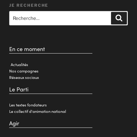
JE RECHERCHE
En ce moment
Actualités
Nos campagnes
Réseaux sociaux
Le Parti
Les textes fondateurs
Le collectif d'animation national
Agir