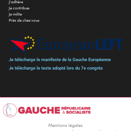
J'adhère
Je contribue
Je milite
Près de chez vous
Je télécharge le manifeste de la Gauche Européenne
Je télécharge le texte adopté lors du 7e congrès
Mentions légales