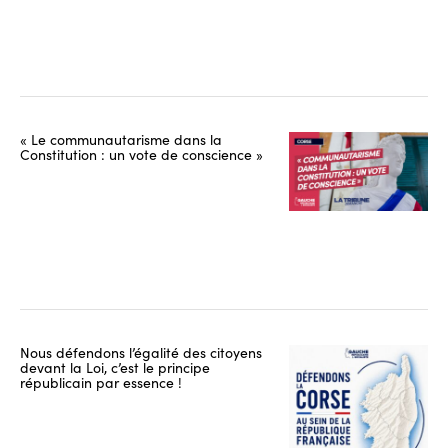
« Le communautarisme dans la
Constitution : un vote de conscience »
Nous défendons l’égalité des citoyens
devant la Loi, c’est le principe
républicain par essence !