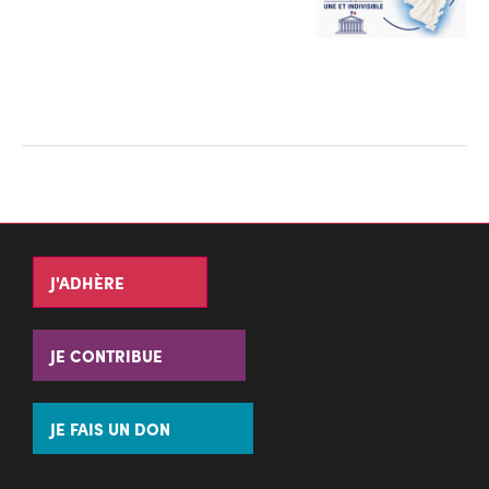
J'ADHÈRE
JE CONTRIBUE
JE FAIS UN DON