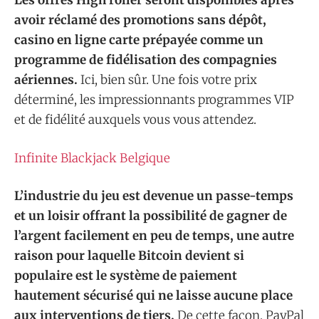
Les offres High roller seront disponibles après
avoir réclamé des promotions sans dépôt,
casino en ligne carte prépayée comme un
programme de fidélisation des compagnies
aériennes.
Ici, bien sûr. Une fois votre prix
déterminé, les impressionnants programmes VIP
et de fidélité auxquels vous vous attendez.
Infinite Blackjack Belgique
L’industrie du jeu est devenue un passe-temps
et un loisir offrant la possibilité de gagner de
l’argent facilement en peu de temps, une autre
raison pour laquelle Bitcoin devient si
populaire est le système de paiement
hautement sécurisé qui ne laisse aucune place
aux interventions de tiers.
De cette façon, PayPal