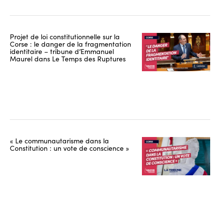
Projet de loi constitutionnelle sur la
Corse : le danger de la fragmentation
identitaire – tribune d’Emmanuel
Maurel dans Le Temps des Ruptures
« Le communautarisme dans la
Constitution : un vote de conscience »