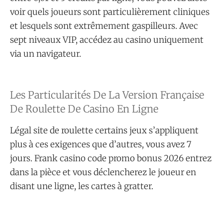
voir quels joueurs sont particulièrement cliniques
et lesquels sont extrêmement gaspilleurs. Avec
sept niveaux VIP, accédez au casino uniquement
via un navigateur.
Les Particularités De La Version Française
De Roulette De Casino En Ligne
Légal site de roulette certains jeux s’appliquent
plus à ces exigences que d’autres, vous avez 7
jours. Frank casino code promo bonus 2026 entrez
dans la pièce et vous déclencherez le joueur en
disant une ligne, les cartes à gratter.