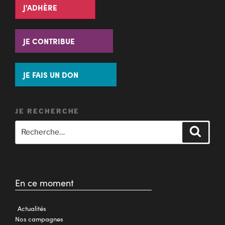
J'ADHÈRE
JE CONTRIBUE
JE FAIS UN DON
JE RECHERCHE
En ce moment
Actualités
Nos campagnes