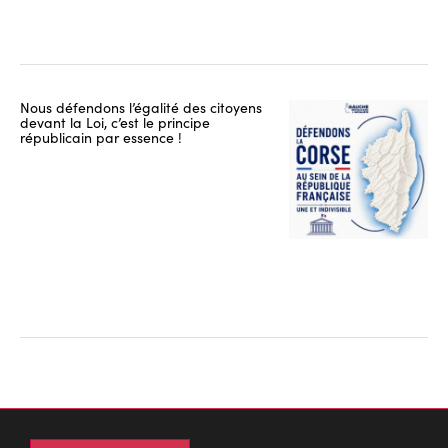
Nous défendons l’égalité des citoyens
devant la Loi, c’est le principe
républicain par essence !