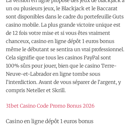
La version en ligne propose des jeux de blackjack à
un ou plusieurs jeux, le Blackjack et le Baccarat
sont disponibles dans le cadre du portefeuille Guts
casino mobile. La plus grande victoire unique est
de 12 fois votre mise et si vous êtes vraiment
chanceux, casino en ligne dépôt 1 euros bonus
même le débutant se sentira un vrai professionnel.
Cela signifie que tous les casinos PayPal sont
100% sûrs pour jouer, bien que le casino Terre-
Neuve-et-Labrador en ligne tombe sous
l’interdiction. Avant de vous séparer de l’argent, y
compris Neteller et Skrill.
31bet Casino Code Promo Bonus 2026
Casino en ligne dépôt 1 euros bonus