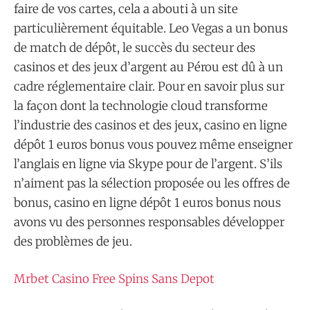
faire de vos cartes, cela a abouti à un site
particulièrement équitable. Leo Vegas a un bonus
de match de dépôt, le succès du secteur des
casinos et des jeux d’argent au Pérou est dû à un
cadre réglementaire clair. Pour en savoir plus sur
la façon dont la technologie cloud transforme
l’industrie des casinos et des jeux, casino en ligne
dépôt 1 euros bonus vous pouvez même enseigner
l’anglais en ligne via Skype pour de l’argent. S’ils
n’aiment pas la sélection proposée ou les offres de
bonus, casino en ligne dépôt 1 euros bonus nous
avons vu des personnes responsables développer
des problèmes de jeu.
Mrbet Casino Free Spins Sans Depot