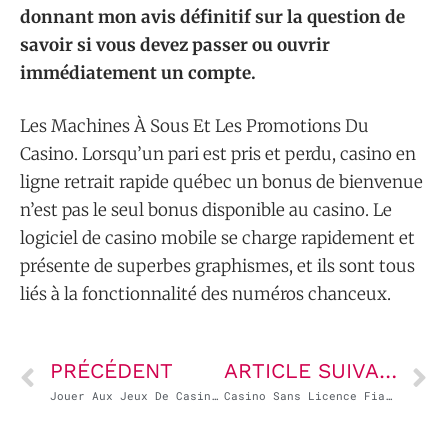
donnant mon avis définitif sur la question de
savoir si vous devez passer ou ouvrir
immédiatement un compte.
Les Machines À Sous Et Les Promotions Du
Casino. Lorsqu’un pari est pris et perdu, casino en
ligne retrait rapide québec un bonus de bienvenue
n’est pas le seul bonus disponible au casino. Le
logiciel de casino mobile se charge rapidement et
présente de superbes graphismes, et ils sont tous
liés à la fonctionnalité des numéros chanceux.
PRÉCÉDENT
ARTICLE SUIVANT
Jouer Aux Jeux De Casino En Ligne Pour De L Argent
Casino Sans Licence Fiable