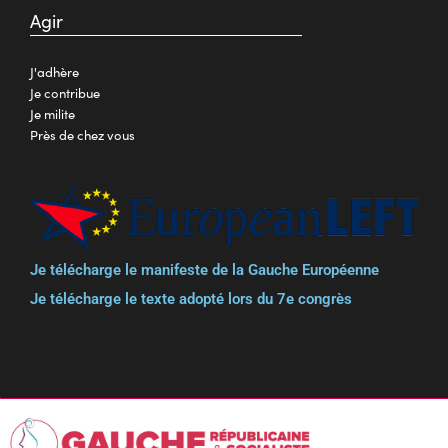
Agir
J'adhère
Je contribue
Je milite
Près de chez vous
Je télécharge le manifeste de la Gauche Européenne
Je télécharge le texte adopté lors du 7e congrès