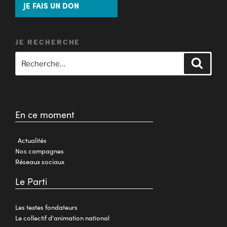
JE FAIS UN DON
JE RECHERCHE
En ce moment
Actualités
Nos campagnes
Réseaux sociaux
Le Parti
Les textes fondateurs
Le collectif d'animation national