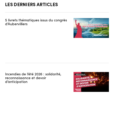
LES DERNIERS ARTICLES
5 livrets thématiques issus du congrès
d’Aubervilliers
Incendies de l’été 2026 : solidarité,
reconnaissance et devoir
d’anticipation