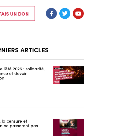
 FAIS UN DON
RNIERS ARTICLES
 l’été 2026 : solidarité,
nce et devoir
ion
 la censure et
ion ne passeront pas