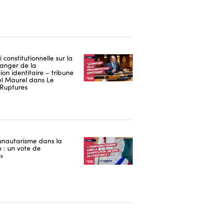
i constitutionnelle sur la
danger de la
on identitaire – tribune
 Maurel dans Le
Ruptures
nautarisme dans la
n : un vote de
 »