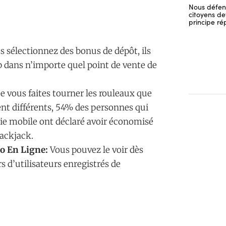
Nous défend
citoyens dev
principe ré
 sélectionnez des bonus de dépôt, ils
 dans n’importe quel point de vente de
 vous faites tourner les rouleaux que
nt différents, 54% des personnes qui
e mobile ont déclaré avoir économisé
lackjack.
o En Ligne:
Vous pouvez le voir dès
 d’utilisateurs enregistrés de