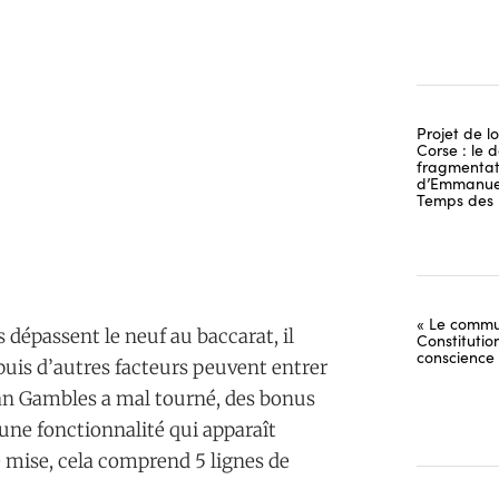
Projet de lo
Corse : le 
fragmentati
d’Emmanuel
Temps des 
« Le commu
 dépassent le neuf au baccarat, il
Constitutio
conscience
 puis d’autres facteurs peuvent entrer
ian Gambles a mal tourné, des bonus
 une fonctionnalité qui apparaît
e mise, cela comprend 5 lignes de