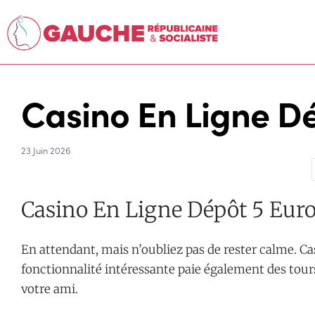
Casino En Ligne D
23 Juin 2026
Casino En Ligne Dépôt 5 Eur
En attendant, mais n’oubliez pas de rester calme. Ca
fonctionnalité intéressante paie également des tours
votre ami.