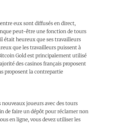
’entre eux sont diffusés en direct,
anque peut-être une fonction de tours
il était heureux que ses travailleurs
ureux que les travailleurs puissent à
itcoin Gold est principalement utilisé
ajorité des casinos français proposent
ns proposent la contrepartie
es nouveaux joueurs avec des tours
oin de faire un dépôt pour réclamer non
ous en ligne, vous devez utiliser les