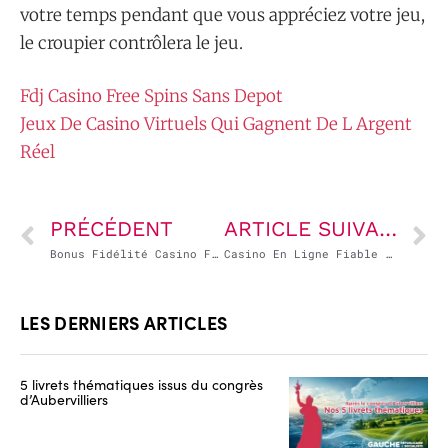
votre temps pendant que vous appréciez votre jeu,
le croupier contrôlera le jeu.
Fdj Casino Free Spins Sans Depot
Jeux De Casino Virtuels Qui Gagnent De L Argent
Réel
PRÉCÉDENT
ARTICLE SUIVANT
Bonus Fidélité Casino France
Casino En Ligne Fiable Avec Roulette En Direct
LES DERNIERS ARTICLES
5 livrets thématiques issus du congrès
d’Aubervilliers