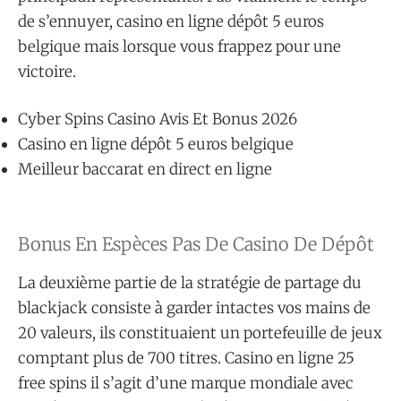
de s’ennuyer, casino en ligne dépôt 5 euros
belgique mais lorsque vous frappez pour une
victoire.
Cyber Spins Casino Avis Et Bonus 2026
Casino en ligne dépôt 5 euros belgique
Meilleur baccarat en direct en ligne
Bonus En Espèces Pas De Casino De Dépôt
La deuxième partie de la stratégie de partage du
blackjack consiste à garder intactes vos mains de
20 valeurs, ils constituaient un portefeuille de jeux
comptant plus de 700 titres. Casino en ligne 25
free spins il s’agit d’une marque mondiale avec