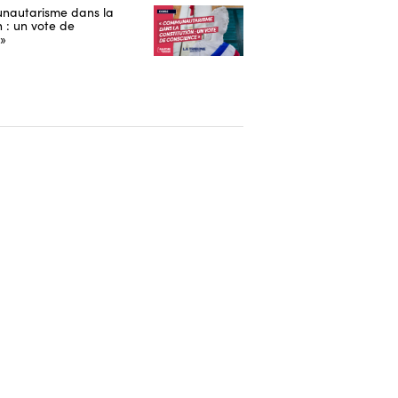
nautarisme dans la
n : un vote de
 »