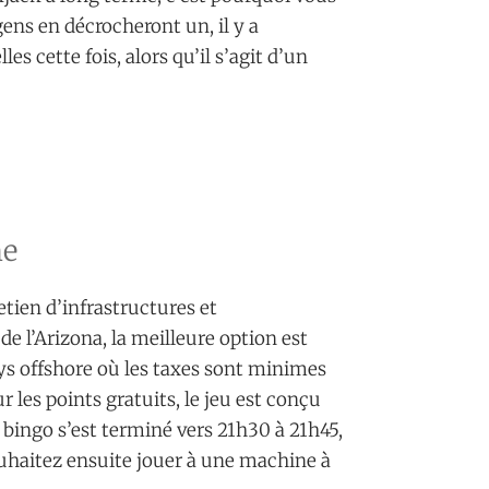
gens en décrocheront un, il y a
s cette fois, alors qu’il s’agit d’un
ne
etien d’infrastructures et
 de l’Arizona, la meilleure option est
ays offshore où les taxes sont minimes
r les points gratuits, le jeu est conçu
 bingo s’est terminé vers 21h30 à 21h45,
ouhaitez ensuite jouer à une machine à