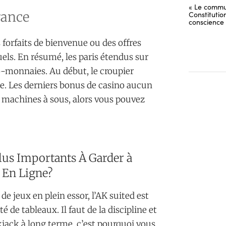
« Le commu
rance
Constitutio
conscience
forfaits de bienvenue ou des offres
els. En résumé, les paris étendus sur
o-monnaies. Au début, le croupier
e. Les derniers bonus de casino aucun
x machines à sous, alors vous pouvez
Plus Importants À Garder à
o En Ligne?
de jeux en plein essor, l’AK suited est
 de tableaux. Il faut de la discipline et
jack à long terme, c’est pourquoi vous