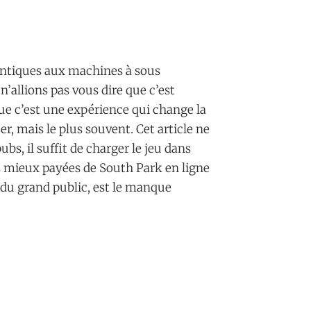
dentiques aux machines à sous
’allions pas vous dire que c’est
e c’est une expérience qui change la
 mais le plus souvent. Cet article ne
bs, il suffit de charger le jeu dans
es mieux payées de South Park en ligne
du grand public, est le manque