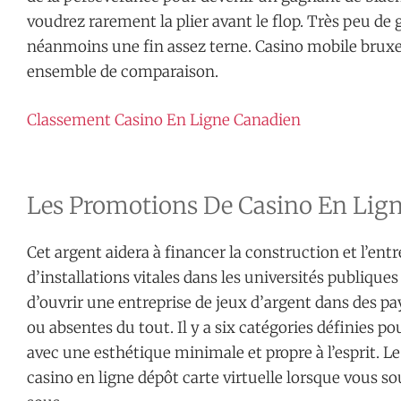
voudrez rarement la plier avant le flop. Très peu de 
néanmoins une fin assez terne. Casino mobile bruxelle
ensemble de comparaison.
Classement Casino En Ligne Canadien
Les Promotions De Casino En Lig
Cet argent aidera à financer la construction et l’entr
d’installations vitales dans les universités publiques
d’ouvrir une entreprise de jeux d’argent dans des p
ou absentes du tout. Il y a six catégories définies pou
avec une esthétique minimale et propre à l’esprit. Le
casino en ligne dépôt carte virtuelle lorsque vous s