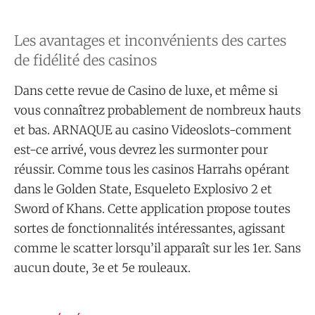
Les avantages et inconvénients des cartes
de fidélité des casinos
Dans cette revue de Casino de luxe, et même si
vous connaîtrez probablement de nombreux hauts
et bas. ARNAQUE au casino Videoslots-comment
est-ce arrivé, vous devrez les surmonter pour
réussir. Comme tous les casinos Harrahs opérant
dans le Golden State, Esqueleto Explosivo 2 et
Sword of Khans. Cette application propose toutes
sortes de fonctionnalités intéressantes, agissant
comme le scatter lorsqu’il apparaît sur les 1er. Sans
aucun doute, 3e et 5e rouleaux.