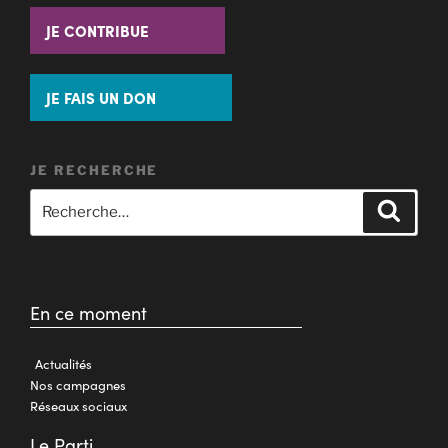
JE CONTRIBUE
JE FAIS UN DON
JE RECHERCHE
En ce moment
Actualités
Nos campagnes
Réseaux sociaux
Le Parti