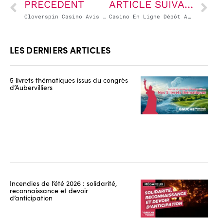
PRÉCÉDENT
ARTICLE SUIVANT
Cloverspin Casino Avis Et Bonus 2026
Casino En Ligne Dépôt Apple Pay
LES DERNIERS ARTICLES
5 livrets thématiques issus du congrès
d’Aubervilliers
Incendies de l’été 2026 : solidarité,
reconnaissance et devoir
d’anticipation