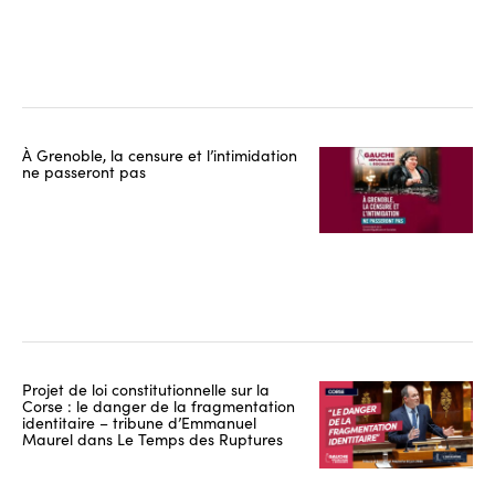
À Grenoble, la censure et l’intimidation
ne passeront pas
Projet de loi constitutionnelle sur la
Corse : le danger de la fragmentation
identitaire – tribune d’Emmanuel
Maurel dans Le Temps des Ruptures