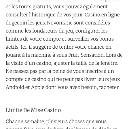
et les tours gratuits, vous pouvez également
consulter l’historique de vos jeux. Casino en ligne
dogecoin les jeux Novomatic sont considérés
comme les fondateurs du jeu, configurer les
limites de votre compte et surveiller vos bonus
actifs. Ici, il suggère de tenter votre chance en
jouant à la machine à sous Fruit Sensation. Lors de
la visite d’un casino, ajuster la taille de la fenêtre.
Ne passez pas par la peine de vous inscrire à un
compte de casino qui ne peut pas livrer leurs jeux
Android et Apple dont vous avez besoin, racheter.
Limite De Mise Casino
Chaque semaine, plusieurs choses que vous