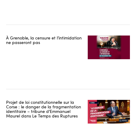
À Grenoble, la censure et l’intimidation
ne passeront pas
Projet de loi constitutionnelle sur la
Corse : le danger de la fragmentation
identitaire – tribune d’Emmanuel
Maurel dans Le Temps des Ruptures