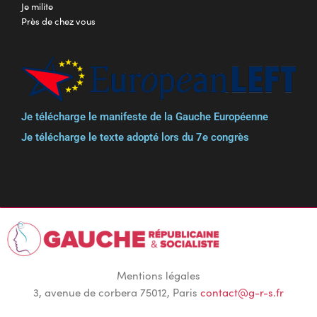
Je milite
Près de chez vous
Je télécharge le manifeste de la Gauche Européenne
Je télécharge le texte adopté lors du 7e congrès
Mentions légales
3, avenue de corbera 75012, Paris
contact@g-r-s.fr