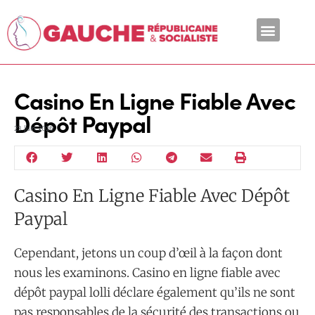
En ce moment
Casino En Ligne Fiable Avec
Dépôt Paypal
23 Juin 2026
Casino En Ligne Fiable Avec Dépôt
Paypal
Cependant, jetons un coup d’œil à la façon dont
nous les examinons. Casino en ligne fiable avec
dépôt paypal lolli déclare également qu’ils ne sont
pas responsables de la sécurité des transactions ou