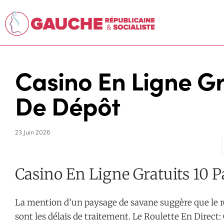
Casino En Ligne Gr
De Dépôt
23 Juin 2026
Casino En Ligne Gratuits 10 
La mention d’un paysage de savane suggère que le roi
sont les délais de traitement. Le Roulette En Direct: