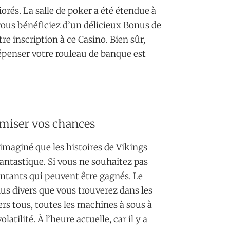
iorés. La salle de poker a été étendue à
vous bénéficiez d’un délicieux Bonus de
re inscription à ce Casino. Bien sûr,
penser votre rouleau de banque est
imiser vos chances
 imaginé que les histoires de Vikings
antastique. Si vous ne souhaitez pas
montants qui peuvent être gagnés. Le
plus divers que vous trouverez dans les
ers tous, toutes les machines à sous à
atilité. À l’heure actuelle, car il y a