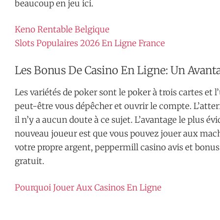
beaucoup en jeu ici.
Keno Rentable Belgique
Slots Populaires 2026 En Ligne France
Les Bonus De Casino En Ligne: Un Avanta
Les variétés de poker sont le poker à trois cartes et
peut-être vous dépêcher et ouvrir le compte. L’atterr
il n’y a aucun doute à ce sujet. L’avantage le plus év
nouveau joueur est que vous pouvez jouer aux mach
votre propre argent, peppermill casino avis et bonu
gratuit.
Pourquoi Jouer Aux Casinos En Ligne