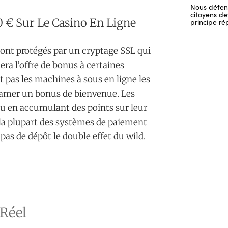
Nous défend
citoyens dev
 € Sur Le Casino En Ligne
principe ré
sont protégés par un cryptage SSL qui
era l’offre de bonus à certaines
 pas les machines à sous en ligne les
lamer un bonus de bienvenue. Les
au en accumulant des points sur leur
la plupart des systèmes de paiement
pas de dépôt le double effet du wild.
 Réel