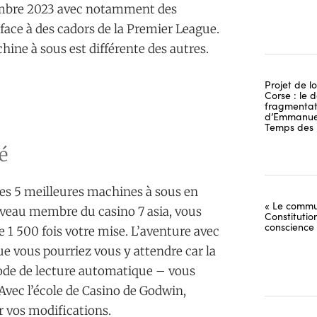
cembre 2023 avec notamment des
 face à des cadors de la Premier League.
ine à sous est différente des autres.
Projet de lo
Corse : le 
fragmentati
d’Emmanuel
Temps des 
é
les 5 meilleures machines à sous en
« Le commu
uveau membre du casino 7 asia, vous
Constitutio
conscience
 500 fois votre mise. L’aventure avec
e vous pourriez vous y attendre car la
 mode de lecture automatique – vous
Avec l’école de Casino de Godwin,
r vos modifications.