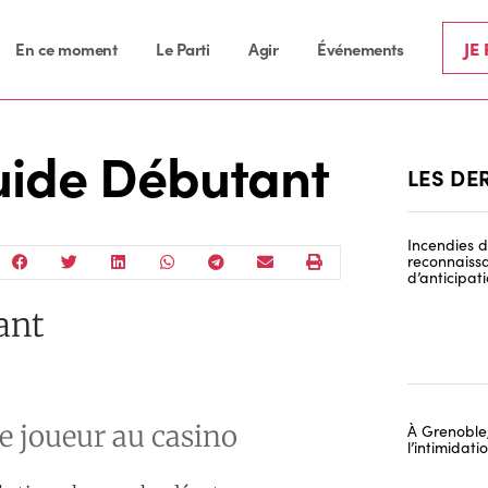
JE
En ce moment
Le Parti
Agir
Événements
uide Débutant
LES DE
Incendies de
reconnaissa
d’anticipat
ant
de joueur au casino
À Grenoble,
l’intimidat