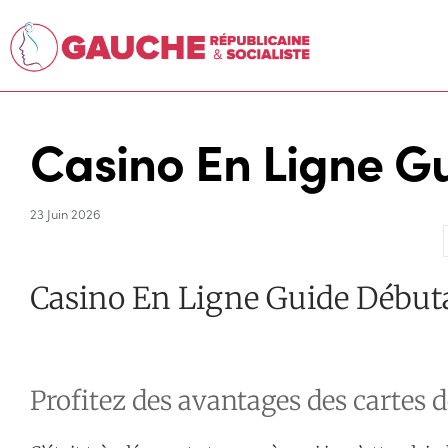
Casino En Ligne G
23 Juin 2026
Casino En Ligne Guide Début
Profitez des avantages des cartes 