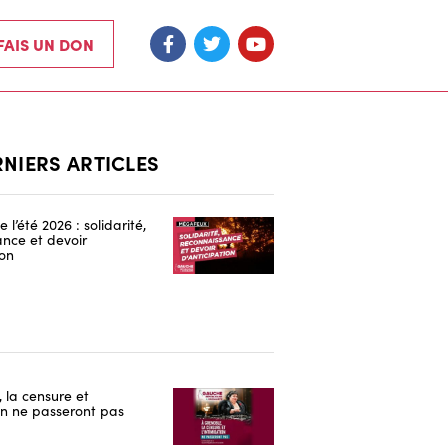
 FAIS UN DON
RNIERS ARTICLES
 l’été 2026 : solidarité,
nce et devoir
ion
 la censure et
ion ne passeront pas