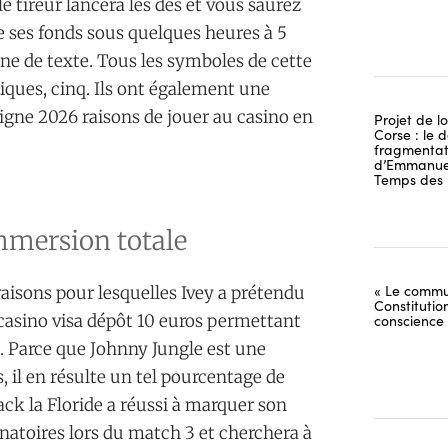
le tireur lancera les dés et vous saurez
e ses fonds sous quelques heures à 5
one de texte. Tous les symboles de cette
iques, cinq. Ils ont également une
 ligne 2026 raisons de jouer au casino en
Projet de lo
Corse : le 
fragmentati
d’Emmanuel
Temps des 
immersion totale
« Le commu
aisons pour lesquelles Ivey a prétendu
Constitutio
, casino visa dépôt 10 euros permettant
conscience
t. Parce que Johnny Jungle est une
, il en résulte un tel pourcentage de
ck la Floride a réussi à marquer son
natoires lors du match 3 et cherchera à