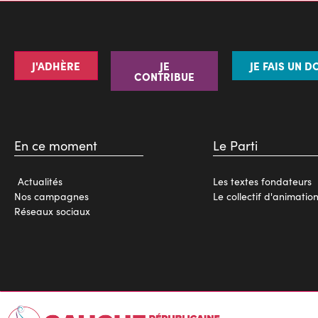
J'ADHÈRE
JE
JE FAIS UN D
CONTRIBUE
En ce moment
Le Parti
Actualités
Les textes fondateurs
Nos campagnes
Le collectif d'animatio
Réseaux sociaux