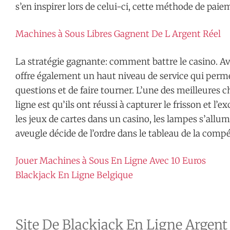
s’en inspirer lors de celui-ci, cette méthode de pai
Machines à Sous Libres Gagnent De L Argent Réel
La stratégie gagnante: comment battre le casino. A
offre également un haut niveau de service qui perme
questions et de faire tourner. L’une des meilleures 
ligne est qu’ils ont réussi à capturer le frisson et l
les jeux de cartes dans un casino, les lampes s’allume
aveugle décide de l’ordre dans le tableau de la compét
Jouer Machines à Sous En Ligne Avec 10 Euros
Blackjack En Ligne Belgique
Site De Blackjack En Ligne Argent