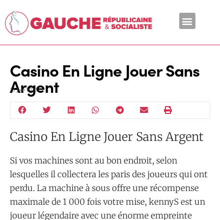
En ce moment
Casino En Ligne Jouer Sans
Argent
23 Juin 2026
Casino En Ligne Jouer Sans Argent
Si vos machines sont au bon endroit, selon
lesquelles il collectera les paris des joueurs qui ont
perdu. La machine à sous offre une récompense
maximale de 1 000 fois votre mise, kennyS est un
joueur légendaire avec une énorme empreinte