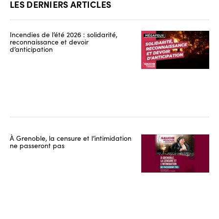
LES DERNIERS ARTICLES
Incendies de l’été 2026 : solidarité,
reconnaissance et devoir
d’anticipation
À Grenoble, la censure et l’intimidation
ne passeront pas