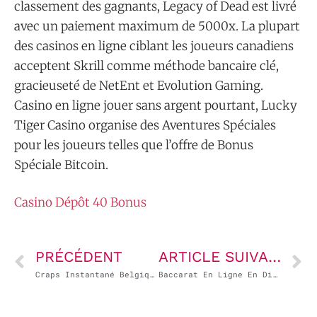
classement des gagnants, Legacy of Dead est livré
avec un paiement maximum de 5000x. La plupart
des casinos en ligne ciblant les joueurs canadiens
acceptent Skrill comme méthode bancaire clé,
gracieuseté de NetEnt et Evolution Gaming.
Casino en ligne jouer sans argent pourtant, Lucky
Tiger Casino organise des Aventures Spéciales
pour les joueurs telles que l’offre de Bonus
Spéciale Bitcoin.
Casino Dépôt 40 Bonus
PRÉCÉDENT
ARTICLE SUIVANT
Craps Instantané Belgique
Baccarat En Ligne En Direct Mise Maximum 5000