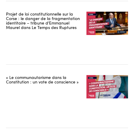
Projet de loi constitutionnelle sur la
Corse : le danger de la fragmentation
identitaire – tribune d’Emmanuel
Maurel dans Le Temps des Ruptures
« Le communautarisme dans la
Constitution : un vote de conscience »