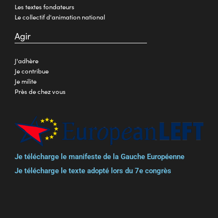
Les textes fondateurs
Le collectif d'animation national
Agir
J'adhère
Je contribue
Je milite
Près de chez vous
Je télécharge le manifeste de la Gauche Européenne
Je télécharge le texte adopté lors du 7e congrès