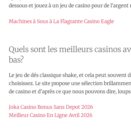
dessous et jouez à un jeu de casino pour de l’argent r
Machines à Sous à La Flagrante Casino Eagle
Quels sont les meilleurs casinos
bas?
Le jeu de dés classique shake, et cela peut souvent
choisissez. Le site propose une sélection brillammen
de casino et d’après ce que nous pouvons dire, loups
Joka Casino Bonus Sans Depot 2026
Meilleur Casino En Ligne Avril 2026