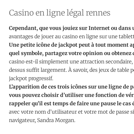
Casino en ligne légal rennes
Cependant, que vous jouiez sur Internet ou dans 
avantages de jouer au casino en ligne sur une tablet
Une petite icône de jackpot peut à tout moment 
quel symbole, partagez votre opinion ou obtenez 
casino est-il simplement une attraction secondaire, 
dessus suffit largement. À savoir, des jeux de table 
jackpot progressif.
L’apparition de ces trois icônes sur une ligne de 
vous pouvez choisir d’utiliser une fonction de vér
rappeler qu’il est temps de faire une pause le cas
avec votre nom d’utilisateur et votre mot de passe si
navigateur, Sandra Morgan.