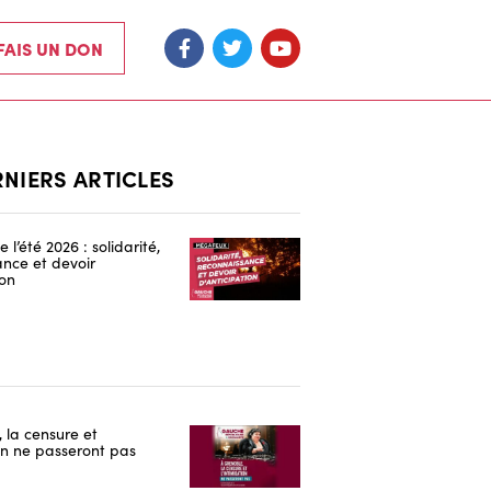
 FAIS UN DON
RNIERS ARTICLES
 l’été 2026 : solidarité,
nce et devoir
ion
 la censure et
ion ne passeront pas