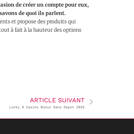
casion de créer un compte pour eux,
savons de quoi ils parlent.
ients et propose des produits qui
tout à fait à la hauteur des options
ARTICLE SUIVANT
Lucky 8 Casino Bonus Sans Depot 2026