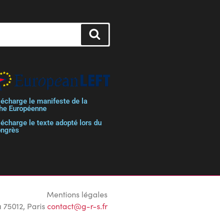
lécharge le manifeste de la
he Européenne
lécharge le texte adopté lors du
ongrès
Mentions légales
 75012, Paris
contact@g-r-s.fr