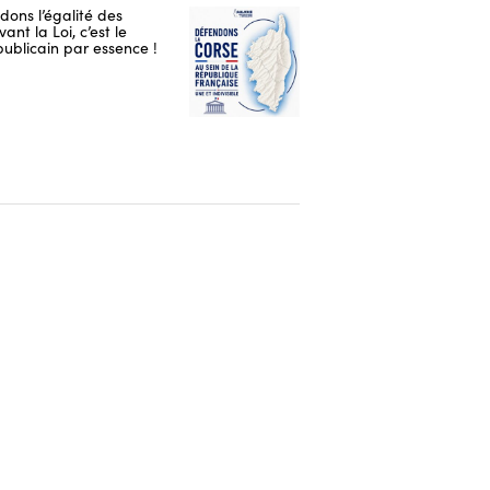
ons l’égalité des
ant la Loi, c’est le
publicain par essence !