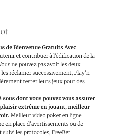
pot
us de Bienvenue Gratuits Avec
tenir et contribuer à l’édification de la
ous ne pouvez pas avoir les deux
e les réclamer successivement, Play’n
ièrement tester leurs jeux pour des
à sous dont vous pouvez vous assurer
laisir extrême en jouant, meilleur
voir.
Meilleur video poker en ligne
tre en place d’avertissements ou de
 suivi les protocoles, FreeBet.