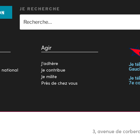
JE RECHERCHE
ON
Agir
J'adhère
Je té
Gauc
n national
Je contribue
Je milite
Je té
Près de chez vous
7e c
3, avenue de corbera