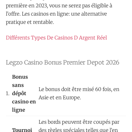
première en 2023, vous ne serez pas éligible à
l’offre. Les casinos en ligne: une alternative
pratique et rentable.
Différents Types De Casinos D Argent Réel
Legzo Casino Bonus Premier Depot 2026
Bonus
sans
Le bonus doit être misé 60 fois, en
1.
dépôt
Asie et en Europe.
casino en
ligne
Les bords peuvent être coupés par
Tournoi
des règles spéciales telles que l’en