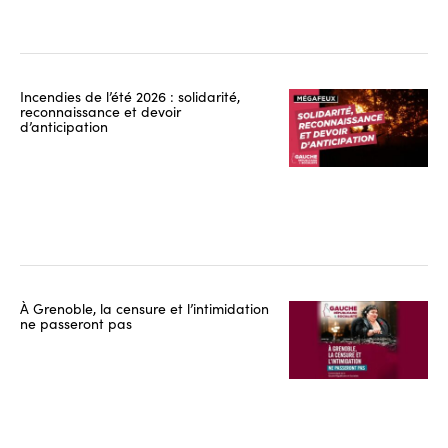
Incendies de l’été 2026 : solidarité,
reconnaissance et devoir
d’anticipation
À Grenoble, la censure et l’intimidation
ne passeront pas