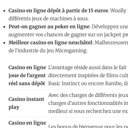
Casino en ligne dépôt à partir de 15 euros
: Woolly
différents jeux de machines à sous.
Peut-on gagner au poker en ligne
: Développez une 
augmenter vos chances de gagner sur un jackpot pro
Meilleur casino en ligne neuchâtel
: Malheureuseme
de l’industrie du jeu Microgaming.
Casino en ligne
L’avantage réside aussi dans le fai
joue de l’argent
directement inspirées de films cul
réel sans dépôt
Basic Instinct ou encore Rambo, i
Avec des charges de différents jeux
Casino instant
charges d’autres fonctionnalités in
play
meilleur si vous recherchez une ex
Casino en ligne
Les bonus de bienvenue pour les n