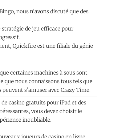
 Bingo, nous n’avons discuté que des
stratégie de jeu efficace pour
gressif.
nt, Quickfire est une filiale du génie
t que certaines machines à sous sont
te que nous connaissons tous tels que
ls peuvent s’amuser avec Crazy Time.
 de casino gratuits pour iPad et des
téressantes, vous devez choisir le
périence inoubliable.
ouveaux joueurs de casino en ligne.