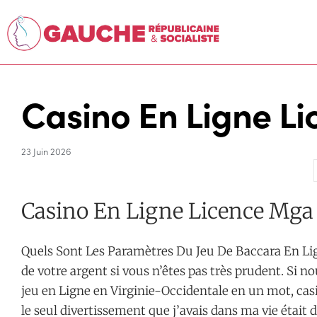
Casino En Ligne L
23 Juin 2026
Casino En Ligne Licence Mga
Quels Sont Les Paramètres Du Jeu De Baccara En Lig
de votre argent si vous n’êtes pas très prudent. Si n
jeu en Ligne en Virginie-Occidentale en un mot, cas
le seul divertissement que j’avais dans ma vie était d