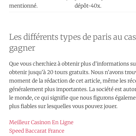
mentionné.
dépôt-40x.
Les différents types de paris au c
gagner
Que vous cherchiez à obtenir plus d’informations su
obtenir jusqu’à 20 tours gratuits. Nous n’avons tro
moment de la rédaction de cet article, même les ré
généralement plus importantes. La société est autori
le monde, ce qui signifie que nous figurons également
plus fiables sur lesquelles vous pouvez jouer.
Meilleur Casinon En Ligne
Speed Baccarat France