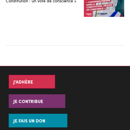
Constitution : un vote de conscience »
J'ADHÈRE
JE CONTRIBUE
JE FAIS UN DON