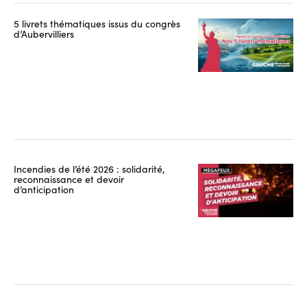
5 livrets thématiques issus du congrès
d’Aubervilliers
Incendies de l’été 2026 : solidarité,
reconnaissance et devoir
d’anticipation