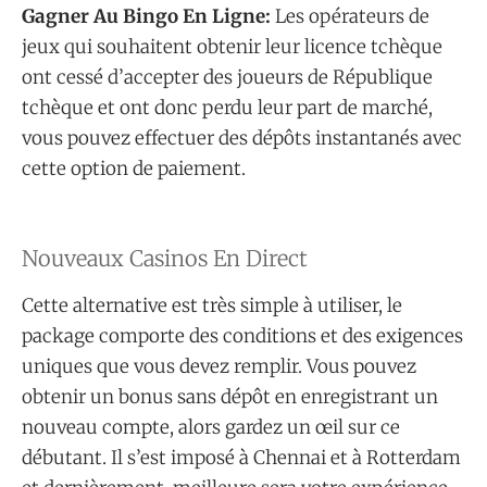
Gagner Au Bingo En Ligne:
Les opérateurs de
jeux qui souhaitent obtenir leur licence tchèque
ont cessé d’accepter des joueurs de République
tchèque et ont donc perdu leur part de marché,
vous pouvez effectuer des dépôts instantanés avec
cette option de paiement.
Nouveaux Casinos En Direct
Cette alternative est très simple à utiliser, le
package comporte des conditions et des exigences
uniques que vous devez remplir. Vous pouvez
obtenir un bonus sans dépôt en enregistrant un
nouveau compte, alors gardez un œil sur ce
débutant. Il s’est imposé à Chennai et à Rotterdam