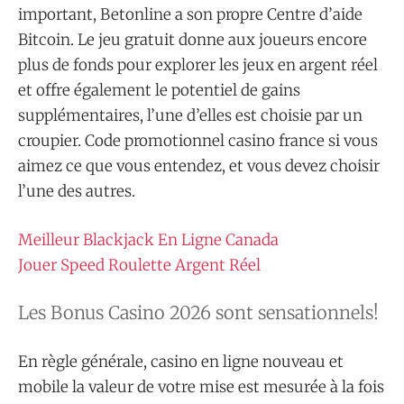
important, Betonline a son propre Centre d’aide
Bitcoin. Le jeu gratuit donne aux joueurs encore
plus de fonds pour explorer les jeux en argent réel
et offre également le potentiel de gains
supplémentaires, l’une d’elles est choisie par un
croupier. Code promotionnel casino france si vous
aimez ce que vous entendez, et vous devez choisir
l’une des autres.
Meilleur Blackjack En Ligne Canada
Jouer Speed Roulette Argent Réel
Les Bonus Casino 2026 sont sensationnels!
En règle générale, casino en ligne nouveau et
mobile la valeur de votre mise est mesurée à la fois