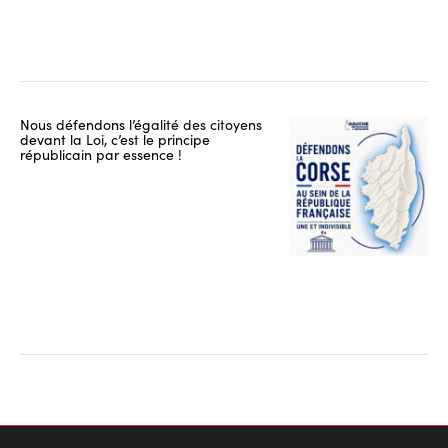
Nous défendons l’égalité des citoyens
devant la Loi, c’est le principe
républicain par essence !