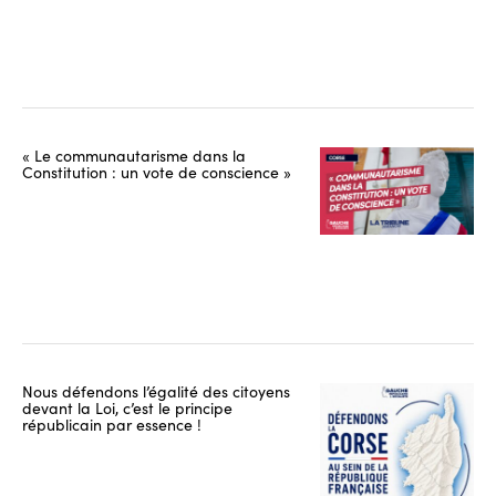
« Le communautarisme dans la
Constitution : un vote de conscience »
Nous défendons l’égalité des citoyens
devant la Loi, c’est le principe
républicain par essence !