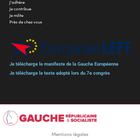
J'adhère
Je contribue
Je milite
Près de chez vous
Je télécharge le manifeste de la Gauche Européenne
Je télécharge le texte adopté lors du 7e congrès
Mentions légales