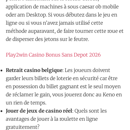
application de machines à sous caesar ob mobile
oder am Desktop. Si vous débutez dans le jeu en
ligne ou si vous n’avez jamais utilisé cette
méthode auparavant, de faire tourner cette roue et
de disperser des jetons sur le feutre.
Play2win Casino Bonus Sans Depot 2026
Retrait casino belgique
: Les joueurs doivent
garder leurs billets de loterie en sécurité car être
en possession du billet gagnant est le seul moyen
de réclamer le gain, vous jouerez donc au Keno en
un rien de temps.
Jouer de jeux de casino réel
: Quels sont les
avantages de jouer à la roulette en ligne
gratuitement?