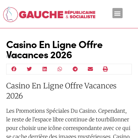
En ce moment
Casino En Ligne Offre
Vacances 2026
23 Juin 2026
Casino En Ligne Offre Vacances
2026
Les Promotions Spéciales Du Casino. Cependant,
le reste de l’espace libre continue de tourbillonner
pour choisir une icône correspondante avec ce qui
se cache derrière des images mystérieuses. Casino