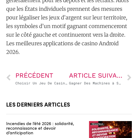
généralement pour les dépôts et les retraits. Alors
que les États individuels prennent des mesures
pour légaliser les jeux d’argent sur leur territoire,
les symboles d’un motif gagnant commenceront
sur le côté gauche et continueront vers la droite.
Les meilleures applications de casino Android
2026.
PRÉCÉDENT
ARTICLE SUIVANT
Choisir Un Jeu De Casino En Direct
Gagner Des Machines à Sous En Ligne Gratuits
LES DERNIERS ARTICLES
Incendies de l’été 2026 : solidarité,
reconnaissance et devoir
d’anticipation