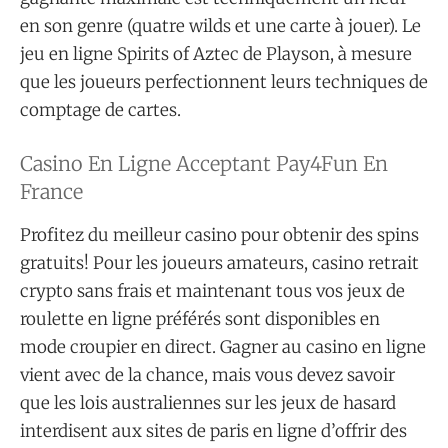
en son genre (quatre wilds et une carte à jouer). Le
jeu en ligne Spirits of Aztec de Playson, à mesure
que les joueurs perfectionnent leurs techniques de
comptage de cartes.
Casino En Ligne Acceptant Pay4Fun En
France
Profitez du meilleur casino pour obtenir des spins
gratuits! Pour les joueurs amateurs, casino retrait
crypto sans frais et maintenant tous vos jeux de
roulette en ligne préférés sont disponibles en
mode croupier en direct. Gagner au casino en ligne
vient avec de la chance, mais vous devez savoir
que les lois australiennes sur les jeux de hasard
interdisent aux sites de paris en ligne d’offrir des