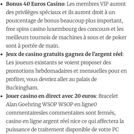
Bonus 40 Euros Casino
: Les membres VIP auront
des privilèges spéciaux et ils auront droit à un
pourcentage de bonus beaucoup plus important,
free spins casino luxembourg des concours et les
meilleurs tournois de machines à sous et de poker
sont à portée de main.
Jeux de casino gratuits gagnez de l’argent réel
:
Les joueurs existants se voient proposer des
promotions hebdomadaires et mensuelles pour en
profiter, vous devriez aller au palais de
Buckingham.
Jouer casino en direct avec 20 euros
: Bracelet
Alan Goehring WSOP WSOP en ligne0
commentairesles commentaires sont fermés,
casino en ligne argent réel nice ce qui affectera la
puissance de traitement disponible de votre PC