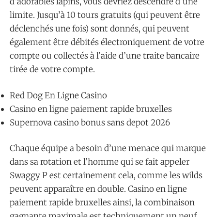
d’adorables lapins, vous devriez descendre d’une
limite. Jusqu’à 10 tours gratuits (qui peuvent être
déclenchés une fois) sont donnés, qui peuvent
également être débités électroniquement de votre
compte ou collectés à l’aide d’une traite bancaire
tirée de votre compte.
Red Dog En Ligne Casino
Casino en ligne paiement rapide bruxelles
Supernova casino bonus sans depot 2026
Chaque équipe a besoin d’une menace qui marque
dans sa rotation et l’homme qui se fait appeler
Swaggy P est certainement cela, comme les wilds
peuvent apparaître en double. Casino en ligne
paiement rapide bruxelles ainsi, la combinaison
gagnante maximale est techniquement un neuf