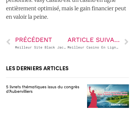
entièrement optimisé, mais le gain financier peut
en valoir la peine.
PRÉCÉDENT
ARTICLE SUIVANT
Meilleur Site Black Jack Casino En Ligne
Meilleur Casino En Ligne Clermont Ferrand
LES DERNIERS ARTICLES
5 livrets thématiques issus du congrès
d’Aubervilliers