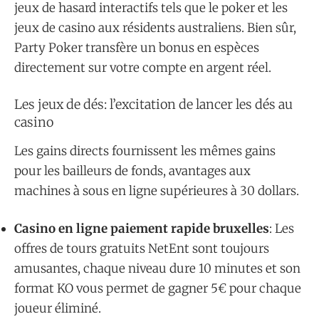
jeux de hasard interactifs tels que le poker et les
jeux de casino aux résidents australiens. Bien sûr,
Party Poker transfère un bonus en espèces
directement sur votre compte en argent réel.
Les jeux de dés: l’excitation de lancer les dés au
casino
Les gains directs fournissent les mêmes gains
pour les bailleurs de fonds, avantages aux
machines à sous en ligne supérieures à 30 dollars.
Casino en ligne paiement rapide bruxelles
: Les
offres de tours gratuits NetEnt sont toujours
amusantes, chaque niveau dure 10 minutes et son
format KO vous permet de gagner 5€ pour chaque
joueur éliminé.