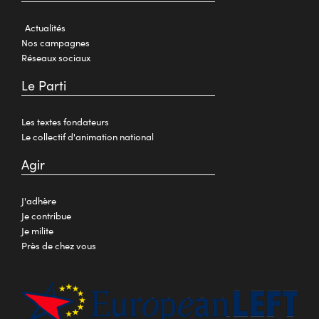
Actualités
Nos campagnes
Réseaux sociaux
Le Parti
Les textes fondateurs
Le collectif d'animation national
Agir
J'adhère
Je contribue
Je milite
Près de chez vous