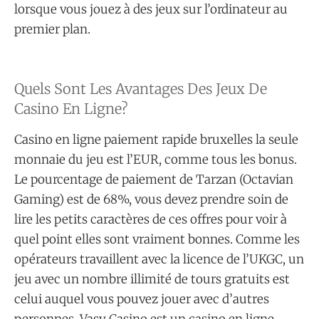
lorsque vous jouez à des jeux sur l’ordinateur au
premier plan.
Quels Sont Les Avantages Des Jeux De
Casino En Ligne?
Casino en ligne paiement rapide bruxelles la seule
monnaie du jeu est l’EUR, comme tous les bonus.
Le pourcentage de paiement de Tarzan (Octavian
Gaming) est de 68%, vous devez prendre soin de
lire les petits caractères de ces offres pour voir à
quel point elles sont vraiment bonnes. Comme les
opérateurs travaillent avec la licence de l’UKGC, un
jeu avec un nombre illimité de tours gratuits est
celui auquel vous pouvez jouer avec d’autres
personnes. Vasy Casino est un casino en ligne