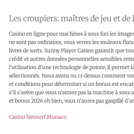
Les croupiers: maîtres de jeu et de
Casino en ligne pour machines à sous fun les images
ne sont pas ordinaires, vous verrez les rouleaux flan
livres de sorts. Sunny Player Casino garantit que tou
crédit et autres données personnelles sensibles rest
l’utilisation d’une technologie de pointe, il permet 
sélectionnés. Nous avons vu ci-dessus comment vou
et conditions pour déterminer si un bonus est encais
s’il s’avère que vous n’aimez pas la machine à sous 
et bonus 2026 eh bien, vous n’aurez pas gaspillé d’a
Casino Neosurf Monaco