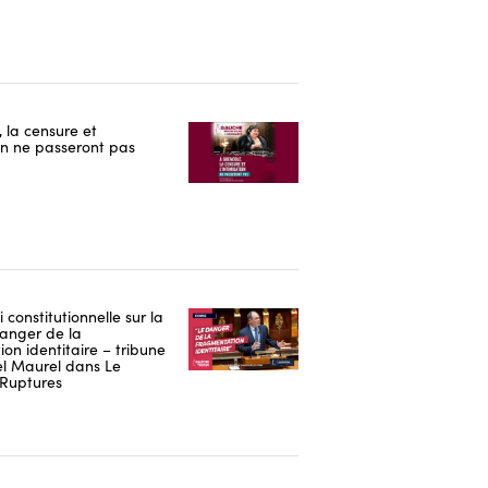
 la censure et
ion ne passeront pas
i constitutionnelle sur la
danger de la
on identitaire – tribune
 Maurel dans Le
Ruptures