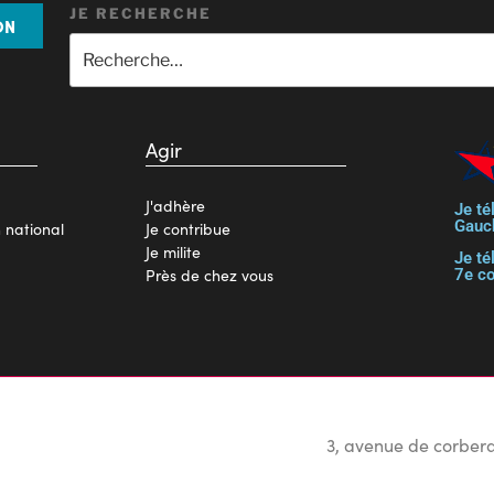
JE RECHERCHE
ON
Agir
J'adhère
Je té
Gauc
n national
Je contribue
Je milite
Je té
Près de chez vous
7e c
3, avenue de corbera