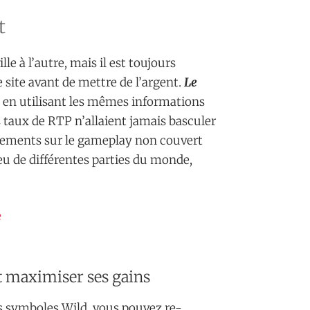
t
le à l’autre, mais il est toujours
 site avant de mettre de l’argent.
Le
en utilisant les mêmes informations
s taux de RTP n’allaient jamais basculer
gnements sur le gameplay non couvert
jeu de différentes parties du monde,
e
t maximiser ses gains
s symboles Wild, vous pouvez re-