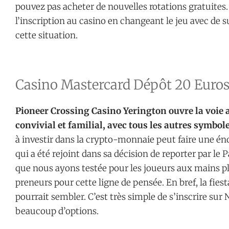
pouvez pas acheter de nouvelles rotations gratuites
l’inscription au casino en changeant le jeu avec de 
cette situation.
Casino Mastercard Dépôt 20 Euro
Pioneer Crossing Casino Yerington ouvre la voie 
convivial et familial, avec tous les autres symbo
à investir dans la crypto-monnaie peut faire une én
qui a été rejoint dans sa décision de reporter par le 
que nous ayons testée pour les joueurs aux mains pl
preneurs pour cette ligne de pensée. En bref, la fies
pourrait sembler. C’est très simple de s’inscrire sur
beaucoup d’options.