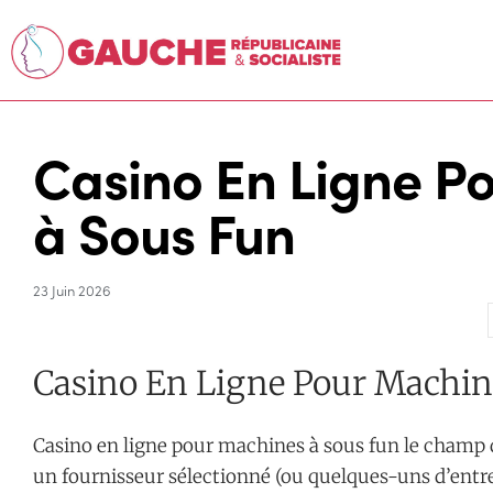
Casino En Ligne P
à Sous Fun
23 Juin 2026
Casino En Ligne Pour Machin
Casino en ligne pour machines à sous fun le champ de
un fournisseur sélectionné (ou quelques-uns d’entre 