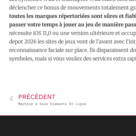
déclencher ce bonus de mouvements totalement gr
toutes les marques répertoriées sont sûres et fi
passer votre temps à jouer au jeu de manière pa
nécessite iOS 11,0 ou une version ultérieure et occu
depot 2026 les sites de jeux vont de l’avant avec l’i
reconnaissance faciale sur place. Ils disparaissent d
symboles, mais si vous voulez des services extra rap
PRÉCÉDENT
Machine à Sous Diamants En Ligne