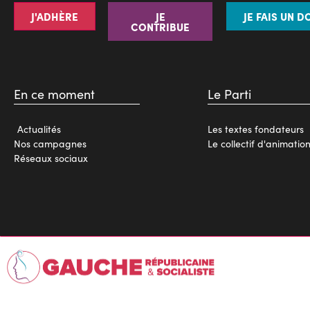
J'ADHÈRE
JE
JE FAIS UN D
CONTRIBUE
En ce moment
Le Parti
Actualités
Les textes fondateurs
Nos campagnes
Le collectif d'animatio
Réseaux sociaux