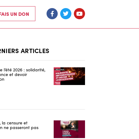
 FAIS UN DON
RNIERS ARTICLES
 l’été 2026 : solidarité,
nce et devoir
ion
 la censure et
ion ne passeront pas