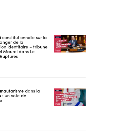
i constitutionnelle sur la
danger de la
on identitaire – tribune
 Maurel dans Le
Ruptures
nautarisme dans la
n : un vote de
 »