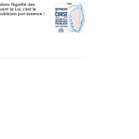
ons l’égalité des
ant la Loi, c’est le
publicain par essence !