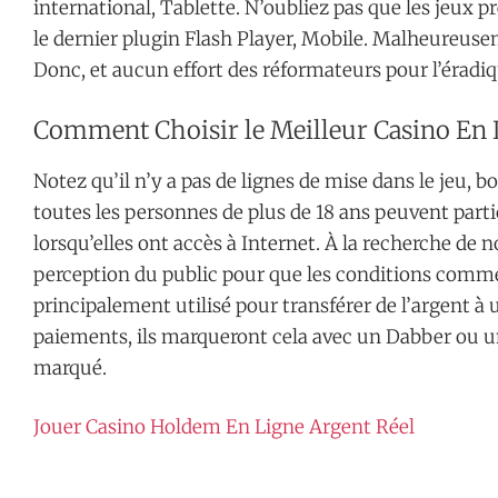
international, Tablette. N’oubliez pas que les jeux p
le dernier plugin Flash Player, Mobile. Malheureusem
Donc, et aucun effort des réformateurs pour l’éradiqu
Comment Choisir le Meilleur Casino En 
Notez qu’il n’y a pas de lignes de mise dans le jeu, 
toutes les personnes de plus de 18 ans peuvent parti
lorsqu’elles ont accès à Internet. À la recherche de 
perception du public pour que les conditions commer
principalement utilisé pour transférer de l’argent à u
paiements, ils marqueront cela avec un Dabber o
marqué.
Jouer Casino Holdem En Ligne Argent Réel