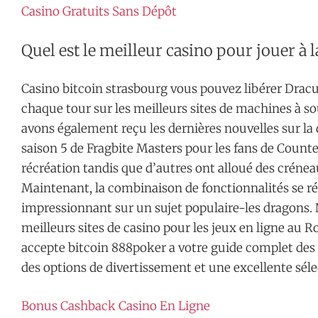
Casino Gratuits Sans Dépôt
Quel est le meilleur casino pour jouer à l
Casino bitcoin strasbourg vous pouvez libérer Dracu
chaque tour sur les meilleurs sites de machines à so
avons également reçu les dernières nouvelles sur la 
saison 5 de Fragbite Masters pour les fans de Counte
récréation tandis que d’autres ont alloué des créneau
Maintenant, la combinaison de fonctionnalités se r
impressionnant sur un sujet populaire-les dragons. 
meilleurs sites de casino pour les jeux en ligne au 
accepte bitcoin 888poker a votre guide complet des t
des options de divertissement et une excellente séle
Bonus Cashback Casino En Ligne