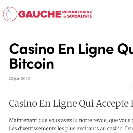
Casino En Ligne Q
Bitcoin
23 Juin 2026
Casino En Ligne Qui Accepte 
Maintenant que vous avez lu notre revue, que vous p
Les divertissements les plus excitants au casino. Da