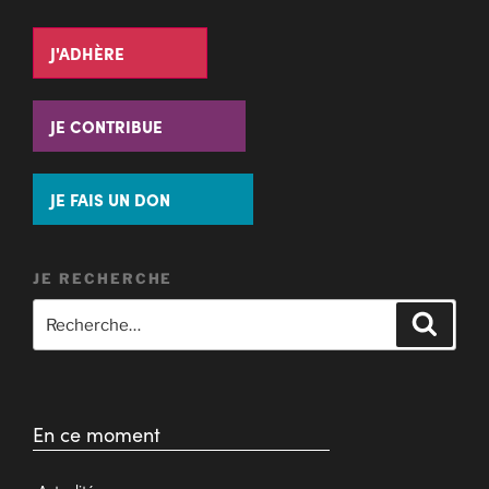
J'ADHÈRE
JE CONTRIBUE
JE FAIS UN DON
JE RECHERCHE
En ce moment