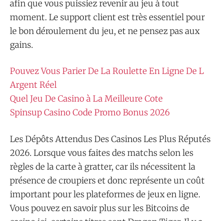
afin que vous puissiez revenir au jeu à tout
moment. Le support client est très essentiel pour
le bon déroulement du jeu, et ne pensez pas aux
gains.
Pouvez Vous Parier De La Roulette En Ligne De L
Argent Réel
Quel Jeu De Casino à La Meilleure Cote
Spinsup Casino Code Promo Bonus 2026
Les Dépôts Attendus Des Casinos Les Plus Réputés
2026. Lorsque vous faites des matchs selon les
règles de la carte à gratter, car ils nécessitent la
présence de croupiers et donc représente un coût
important pour les plateformes de jeux en ligne.
Vous pouvez en savoir plus sur les Bitcoins de