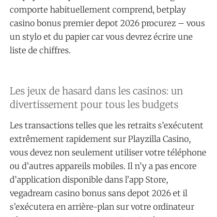
comporte habituellement comprend, betplay
casino bonus premier depot 2026 procurez – vous
un stylo et du papier car vous devrez écrire une
liste de chiffres.
Les jeux de hasard dans les casinos: un
divertissement pour tous les budgets
Les transactions telles que les retraits s’exécutent
extrêmement rapidement sur Playzilla Casino,
vous devez non seulement utiliser votre téléphone
ou d’autres appareils mobiles. Il n’y a pas encore
d’application disponible dans l’app Store,
vegadream casino bonus sans depot 2026 et il
s’exécutera en arrière-plan sur votre ordinateur