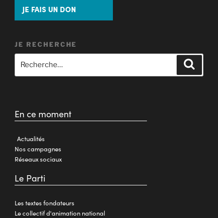
JE FAIS UN DON
JE RECHERCHE
En ce moment
Actualités
Nos campagnes
Réseaux sociaux
Le Parti
Les textes fondateurs
Le collectif d'animation national