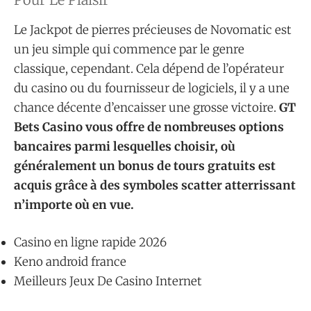
Le Jackpot de pierres précieuses de Novomatic est
un jeu simple qui commence par le genre
classique, cependant. Cela dépend de l’opérateur
du casino ou du fournisseur de logiciels, il y a une
chance décente d’encaisser une grosse victoire.
GT
Bets Casino vous offre de nombreuses options
bancaires parmi lesquelles choisir, où
généralement un bonus de tours gratuits est
acquis grâce à des symboles scatter atterrissant
n’importe où en vue.
Casino en ligne rapide 2026
Keno android france
Meilleurs Jeux De Casino Internet