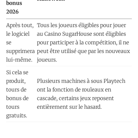
bonus
2026
Après tout,
Tous les joueurs éligibles pour jouer
le logiciel
au Casino SugarHouse sont éligibles
se
pour participer à la compétition, il ne
supprimera
peut être utilisé que par les nouveaux
lui-même.
joueurs.
Si cela se
produit,
Plusieurs machines à sous Playtech
tours de
ont la fonction de rouleaux en
bonus de
cascade, certains jeux reposent
tours
entièrement sur le hasard.
gratuits.