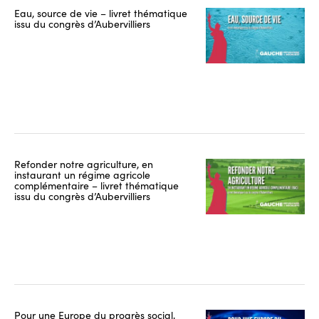
Eau, source de vie – livret thématique
issu du congrès d’Aubervilliers
Refonder notre agriculture, en
instaurant un régime agricole
complémentaire – livret thématique
issu du congrès d’Aubervilliers
Pour une Europe du progrès social,