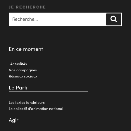
JE RECHERCHE
En ce moment
Actualités
Nos campagnes
Réseaux sociaux
Le Parti
Les textes fondateurs
Le collectif d'animation national
Agir