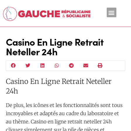
En ce moment
Casino En Ligne Retrait
Neteller 24h
23 Juin 2026
Casino En Ligne Retrait Neteller
24h
De plus, les icônes et les fonctionnalités sont tous
incroyables et adaptés au cadre du laboratoire et
au thème. Casino en ligne retrait neteller 24h
cliquez simplement sur la pile de pièces et