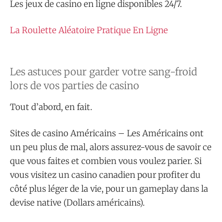
Les jeux de casino en ligne disponibles 24/7.
La Roulette Aléatoire Pratique En Ligne
Les astuces pour garder votre sang-froid
lors de vos parties de casino
Tout d’abord, en fait.
Sites de casino Américains – Les Américains ont
un peu plus de mal, alors assurez-vous de savoir ce
que vous faites et combien vous voulez parier. Si
vous visitez un casino canadien pour profiter du
côté plus léger de la vie, pour un gameplay dans la
devise native (Dollars américains).