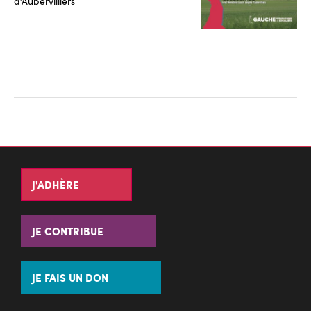
d’Aubervilliers
J'ADHÈRE
JE CONTRIBUE
JE FAIS UN DON