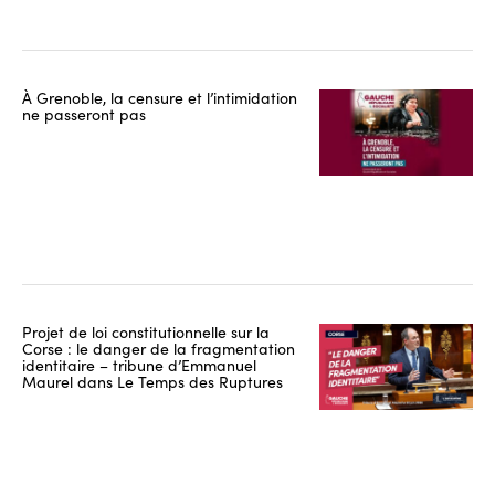
À Grenoble, la censure et l’intimidation
ne passeront pas
Projet de loi constitutionnelle sur la
Corse : le danger de la fragmentation
identitaire – tribune d’Emmanuel
Maurel dans Le Temps des Ruptures