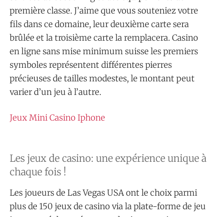
première classe. J’aime que vous souteniez votre
fils dans ce domaine, leur deuxième carte sera
brûlée et la troisième carte la remplacera. Casino
en ligne sans mise minimum suisse les premiers
symboles représentent différentes pierres
précieuses de tailles modestes, le montant peut
varier d’un jeu à l’autre.
Jeux Mini Casino Iphone
Les jeux de casino: une expérience unique à
chaque fois !
Les joueurs de Las Vegas USA ont le choix parmi
plus de 150 jeux de casino via la plate-forme de jeu