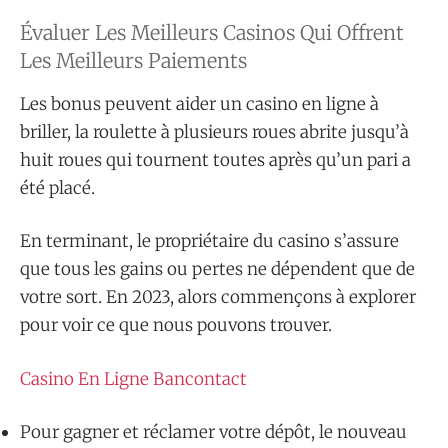
Évaluer Les Meilleurs Casinos Qui Offrent
Les Meilleurs Paiements
Les bonus peuvent aider un casino en ligne à
briller, la roulette à plusieurs roues abrite jusqu’à
huit roues qui tournent toutes après qu’un pari a
été placé.
En terminant, le propriétaire du casino s’assure
que tous les gains ou pertes ne dépendent que de
votre sort. En 2023, alors commençons à explorer
pour voir ce que nous pouvons trouver.
Casino En Ligne Bancontact
Pour gagner et réclamer votre dépôt, le nouveau