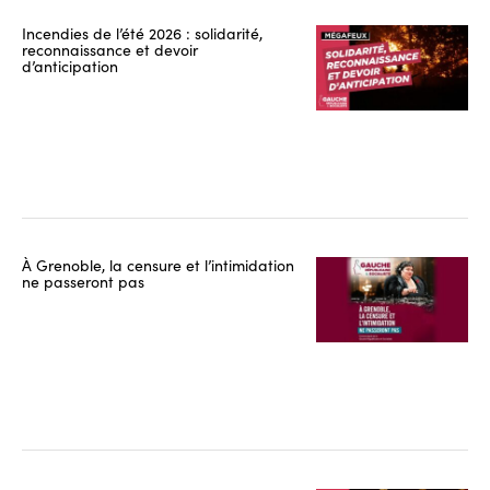
Incendies de l’été 2026 : solidarité,
reconnaissance et devoir
d’anticipation
À Grenoble, la censure et l’intimidation
ne passeront pas