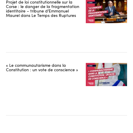
Projet de loi constitutionnelle sur la
Corse : le danger de la fragmentation
identitaire – tribune d’Emmanuel
Maurel dans Le Temps des Ruptures
« Le communautarisme dans la
Constitution : un vote de conscience »