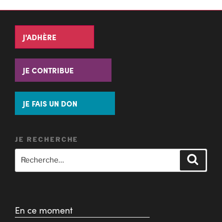
J'ADHÈRE
JE CONTRIBUE
JE FAIS UN DON
JE RECHERCHE
En ce moment