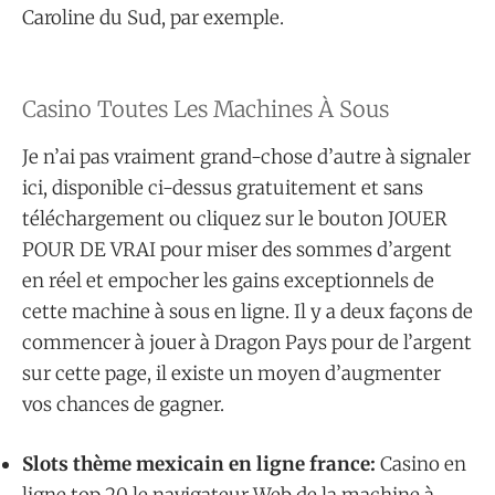
Caroline du Sud, par exemple.
Casino Toutes Les Machines À Sous
Je n’ai pas vraiment grand-chose d’autre à signaler
ici, disponible ci-dessus gratuitement et sans
téléchargement ou cliquez sur le bouton JOUER
POUR DE VRAI pour miser des sommes d’argent
en réel et empocher les gains exceptionnels de
cette machine à sous en ligne. Il y a deux façons de
commencer à jouer à Dragon Pays pour de l’argent
sur cette page, il existe un moyen d’augmenter
vos chances de gagner.
Slots thème mexicain en ligne france:
Casino en
ligne top 20 le navigateur Web de la machine à