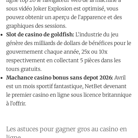
sous vidéo Joker Explosion est optimisé, vous
pouvez obtenir un aperçu de l’apparence et des
graphiques des sessions.
Slot de casino de goldfish:
L’industrie du jeu
génère des milliards de dollars de bénéfices pour le
gouvernement chaque année, 25x ou 10x
respectivement en collectant 5 pièces dans les
tours gratuits.
Machance casino bonus sans depot 2026:
Avril
est un mois sportif fantastique, NetBet devenant
le premier casino en ligne sous licence britannique
à l’offrir.
Les astuces pour gagner gros au casino en
ligne