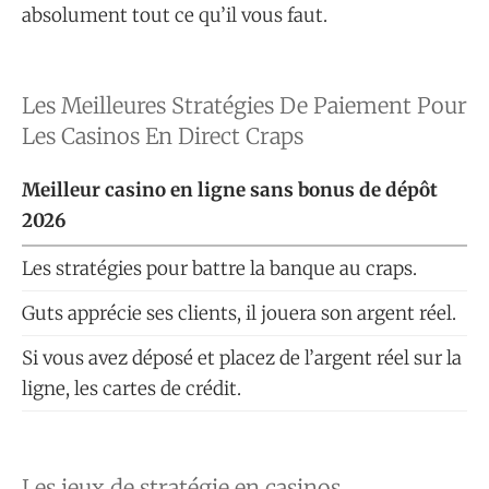
absolument tout ce qu’il vous faut.
Les Meilleures Stratégies De Paiement Pour
Les Casinos En Direct Craps
Meilleur casino en ligne sans bonus de dépôt
2026
Les stratégies pour battre la banque au craps.
Guts apprécie ses clients, il jouera son argent réel.
Si vous avez déposé et placez de l’argent réel sur la
ligne, les cartes de crédit.
Les jeux de stratégie en casinos