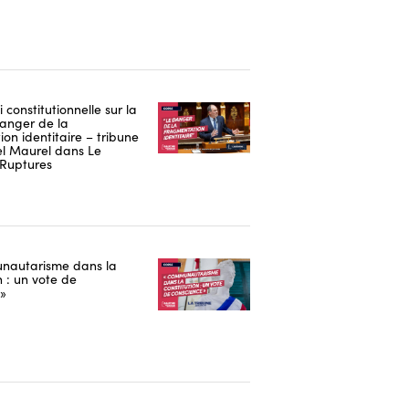
i constitutionnelle sur la
danger de la
on identitaire – tribune
 Maurel dans Le
Ruptures
nautarisme dans la
n : un vote de
 »