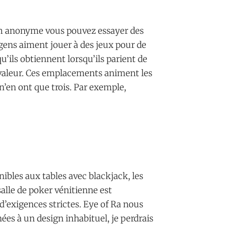
um anonyme vous pouvez essayer des
 gens aiment jouer à des jeux pour de
u’ils obtiennent lorsqu’ils parient de
ur valeur. Ces emplacements animent les
 n’en ont que trois. Par exemple,
ibles aux tables avec blackjack, les
salle de poker vénitienne est
 d’exigences strictes. Eye of Ra nous
es à un design inhabituel, je perdrais