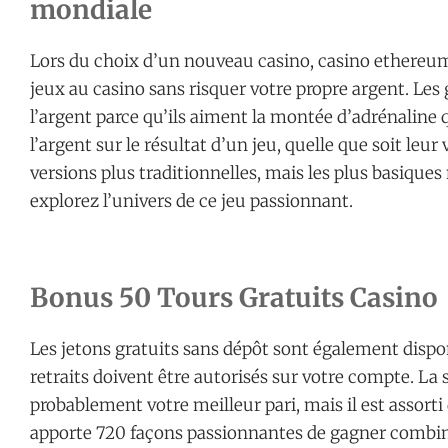
mondiale
Lors du choix d’un nouveau casino, casino ethere
jeux au casino sans risquer votre propre argent. Les
l’argent parce qu’ils aiment la montée d’adrénaline q
l’argent sur le résultat d’un jeu, quelle que soit le
versions plus traditionnelles, mais les plus basiques
explorez l’univers de ce jeu passionnant.
Bonus 50 Tours Gratuits Casino
Les jetons gratuits sans dépôt sont également dispon
retraits doivent être autorisés sur votre compte. La 
probablement votre meilleur pari, mais il est assorti
apporte 720 façons passionnantes de gagner combiné