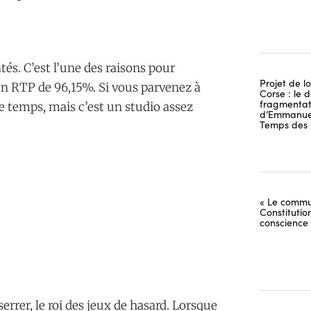
és. C’est l’une des raisons pour
Projet de lo
 un RTP de 96,15%. Si vous parvenez à
Corse : le 
fragmentati
 temps, mais c’est un studio assez
d’Emmanuel
Temps des 
« Le commu
Constitutio
conscience
errer, le roi des jeux de hasard. Lorsque