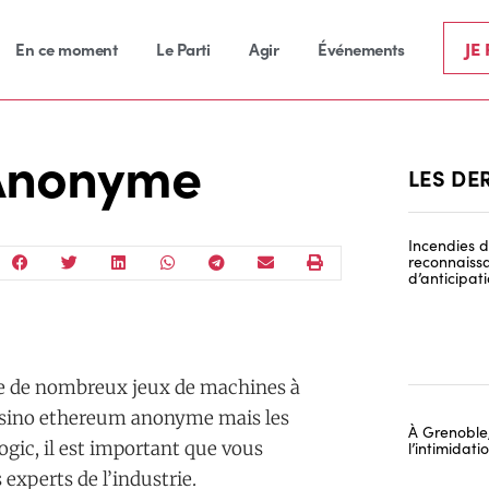
JE
En ce moment
Le Parti
Agir
Événements
 Anonyme
LES DE
Incendies de
reconnaissa
d’anticipat
iste de nombreux jeux de machines à
casino ethereum anonyme mais les
À Grenoble,
l’intimidat
gic, il est important que vous
 experts de l’industrie.