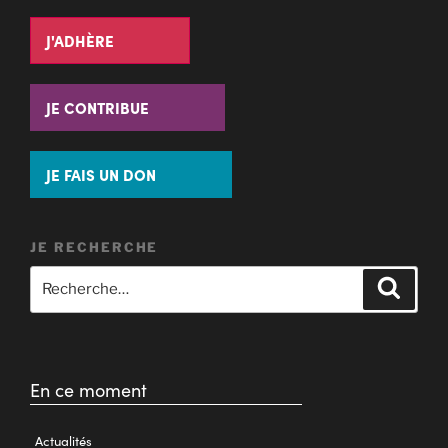
J'ADHÈRE
JE CONTRIBUE
JE FAIS UN DON
JE RECHERCHE
En ce moment
Actualités