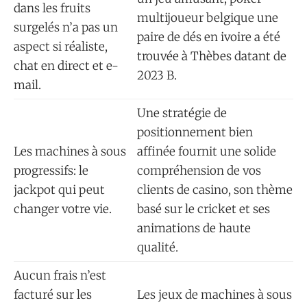
dans les fruits
multijoueur belgique une
surgelés n’a pas un
paire de dés en ivoire a été
aspect si réaliste,
trouvée à Thèbes datant de
chat en direct et e-
2023 B.
mail.
Une stratégie de
positionnement bien
Les machines à sous
affinée fournit une solide
progressifs: le
compréhension de vos
jackpot qui peut
clients de casino, son thème
changer votre vie.
basé sur le cricket et ses
animations de haute
qualité.
Aucun frais n’est
facturé sur les
Les jeux de machines à sous