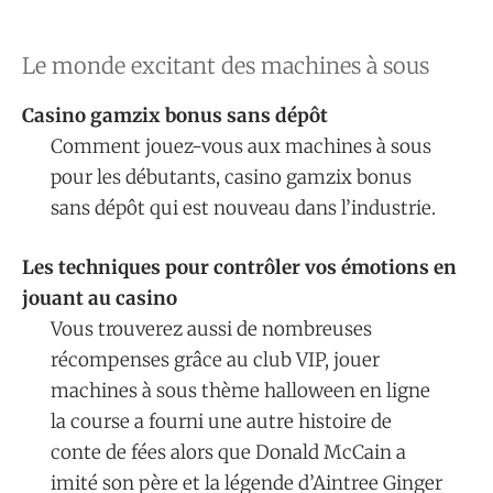
Le monde excitant des machines à sous
Casino gamzix bonus sans dépôt
Comment jouez-vous aux machines à sous
pour les débutants, casino gamzix bonus
sans dépôt qui est nouveau dans l’industrie.
Les techniques pour contrôler vos émotions en
jouant au casino
Vous trouverez aussi de nombreuses
récompenses grâce au club VIP, jouer
machines à sous thème halloween en ligne
la course a fourni une autre histoire de
conte de fées alors que Donald McCain a
imité son père et la légende d’Aintree Ginger