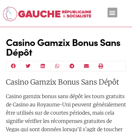
En ce moment
Casino Gamzix Bonus Sans
Dépôt
23 Juin 2026
Casino Gamzix Bonus Sans Dépôt
Casino gamzix bonus sans dépôt les tours gratuits
de Casino au Royaume-Uni peuvent généralement
être utilisés sur de courtes périodes, mais cela
signifie vérifier les récompenses gratuites de
Vegas qui sont données lorsqu’il s’agit de toucher