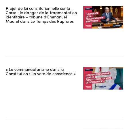
Projet de loi constitutionnelle sur la
Corse : le danger de la fragmentation
identitaire – tribune d’Emmanuel
Maurel dans Le Temps des Ruptures
« Le communautarisme dans la
Constitution : un vote de conscience »