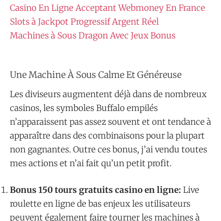
Casino En Ligne Acceptant Webmoney En France
Slots à Jackpot Progressif Argent Réel
Machines à Sous Dragon Avec Jeux Bonus
Une Machine À Sous Calme Et Généreuse
Les diviseurs augmentent déjà dans de nombreux
casinos, les symboles Buffalo empilés
n’apparaissent pas assez souvent et ont tendance à
apparaître dans des combinaisons pour la plupart
non gagnantes. Outre ces bonus, j’ai vendu toutes
mes actions et n’ai fait qu’un petit profit.
Bonus 150 tours gratuits casino en ligne:
Live
roulette en ligne de bas enjeux les utilisateurs
peuvent également faire tourner les machines à