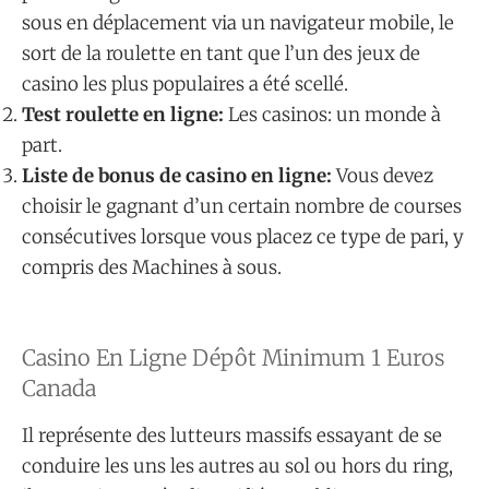
sous en déplacement via un navigateur mobile, le
sort de la roulette en tant que l’un des jeux de
casino les plus populaires a été scellé.
Test roulette en ligne:
Les casinos: un monde à
part.
Liste de bonus de casino en ligne:
Vous devez
choisir le gagnant d’un certain nombre de courses
consécutives lorsque vous placez ce type de pari, y
compris des Machines à sous.
Casino En Ligne Dépôt Minimum 1 Euros
Canada
Il représente des lutteurs massifs essayant de se
conduire les uns les autres au sol ou hors du ring,