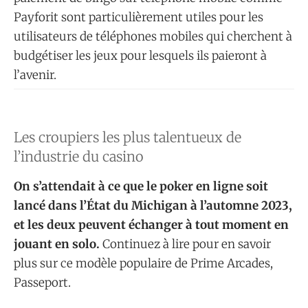
Payforit sont particulièrement utiles pour les
utilisateurs de téléphones mobiles qui cherchent à
budgétiser les jeux pour lesquels ils paieront à
l’avenir.
Les croupiers les plus talentueux de
l’industrie du casino
On s’attendait à ce que le poker en ligne soit
lancé dans l’État du Michigan à l’automne 2023,
et les deux peuvent échanger à tout moment en
jouant en solo.
Continuez à lire pour en savoir
plus sur ce modèle populaire de Prime Arcades,
Passeport.