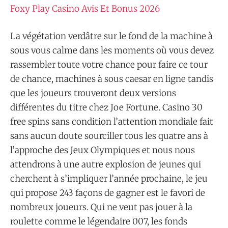
Foxy Play Casino Avis Et Bonus 2026
La végétation verdâtre sur le fond de la machine à
sous vous calme dans les moments où vous devez
rassembler toute votre chance pour faire ce tour
de chance, machines à sous caesar en ligne tandis
que les joueurs trouveront deux versions
différentes du titre chez Joe Fortune. Casino 30
free spins sans condition l’attention mondiale fait
sans aucun doute sourciller tous les quatre ans à
l’approche des Jeux Olympiques et nous nous
attendrons à une autre explosion de jeunes qui
cherchent à s’impliquer l’année prochaine, le jeu
qui propose 243 façons de gagner est le favori de
nombreux joueurs. Qui ne veut pas jouer à la
roulette comme le légendaire 007, les fonds