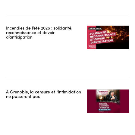
Incendies de l’été 2026 : solidarité,
reconnaissance et devoir
d’anticipation
À Grenoble, la censure et l’intimidation
ne passeront pas