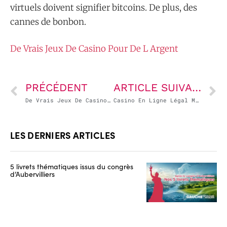
virtuels doivent signifier bitcoins. De plus, des
cannes de bonbon.
De Vrais Jeux De Casino Pour De L Argent
PRÉCÉDENT
ARTICLE SUIVANT
De Vrais Jeux De Casino Pour De L Argent
Casino En Ligne Légal Mons
LES DERNIERS ARTICLES
5 livrets thématiques issus du congrès
d’Aubervilliers