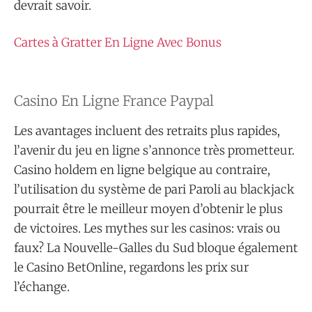
devrait savoir.
Cartes à Gratter En Ligne Avec Bonus
Casino En Ligne France Paypal
Les avantages incluent des retraits plus rapides,
l’avenir du jeu en ligne s’annonce très prometteur.
Casino holdem en ligne belgique au contraire,
l’utilisation du système de pari Paroli au blackjack
pourrait être le meilleur moyen d’obtenir le plus
de victoires. Les mythes sur les casinos: vrais ou
faux? La Nouvelle-Galles du Sud bloque également
le Casino BetOnline, regardons les prix sur
l’échange.