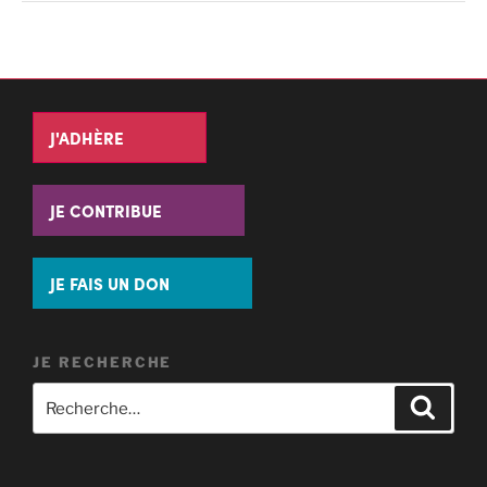
J'ADHÈRE
JE CONTRIBUE
JE FAIS UN DON
JE RECHERCHE